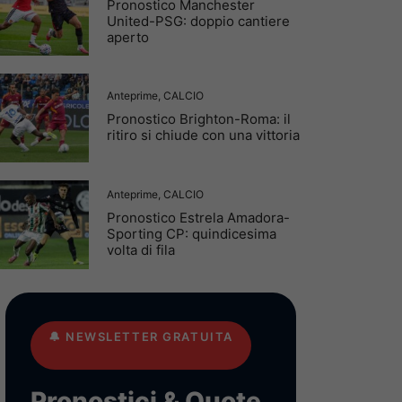
Pronostico Manchester
United-PSG: doppio cantiere
aperto
Anteprime
,
CALCIO
Pronostico Brighton-Roma: il
ritiro si chiude con una vittoria
Anteprime
,
CALCIO
Pronostico Estrela Amadora-
Sporting CP: quindicesima
volta di fila
🔔
NEWSLETTER GRATUITA
Pronostici & Quote