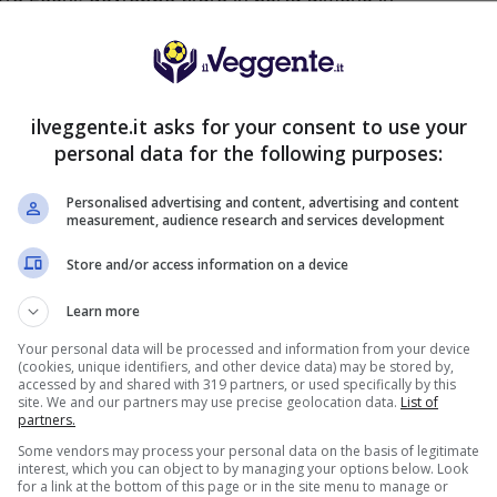
anzata, così come il gallese
Ramsey
. Rischiano
ghilterra invece occhio a Walker.
ilveggente.it asks for your consent to use your
S SPORTBET: 100€ SUBITO
200€
NZA deposito + fino a 50€ di
personal data for the following purposes:
rimborso
VERIFICA
deposito sport + fino a 50€ di bonus
Personalised advertising and content, advertising and content
measurement, audience research and services development
orso sul primo deposito
Store and/or access information on a device
ra Informazioni
Learn more
2050€
ENVENUTO GOLDBET: 2.050€
Your personal data will be processed and information from your device
a 2050€ sport e casino
(cookies, unique identifiers, and other device data) may be stored by,
istrati: 100% fino a 2.000€ in Bonus
accessed by and shared with 319 partners, or used specifically by this
VERIFICA
0% del primo deposito fino a 50€
site. We and our partners may use precise geolocation data.
List of
partners.
Some vendors may process your personal data on the basis of legitimate
ra Informazioni
interest, which you can object to by managing your options below. Look
for a link at the bottom of this page or in the site menu to manage or