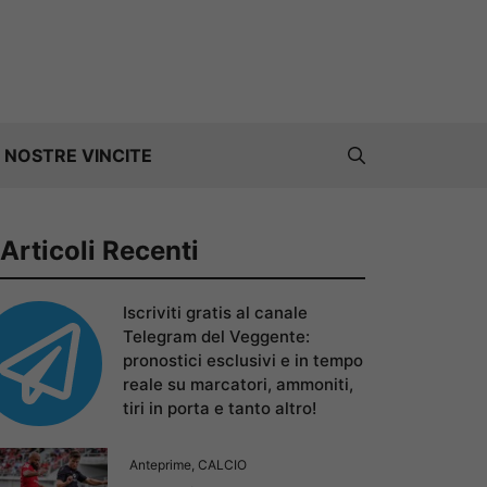
 NOSTRE VINCITE
Articoli Recenti
Iscriviti gratis al canale
Telegram del Veggente:
pronostici esclusivi e in tempo
reale su marcatori, ammoniti,
tiri in porta e tanto altro!
Anteprime
,
CALCIO