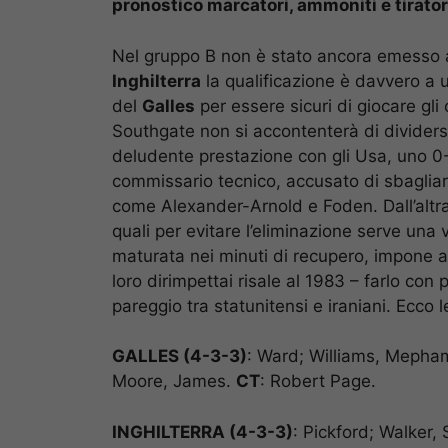
pronostico marcatori, ammoniti e tirator
Nel gruppo B non è stato ancora emesso al
Inghilterra
la qualificazione è davvero a u
del
Galles
per essere sicuri di giocare gli
Southgate non si accontenterà di dividersi 
deludente prestazione con gli Usa, uno 0-
commissario tecnico, accusato di sbagliare
come Alexander-Arnold e Foden. Dall’altra 
quali per evitare l’eliminazione serve una 
maturata nei minuti di recupero, impone al G
loro dirimpettai risale al 1983 – farlo con
pareggio tra statunitensi e iraniani. Ecco l
GALLES (4-3-3)
: Ward; Williams, Mepha
Moore, James.
CT
: Robert Page.
INGHILTERRA (4-3-3)
: Pickford; Walker