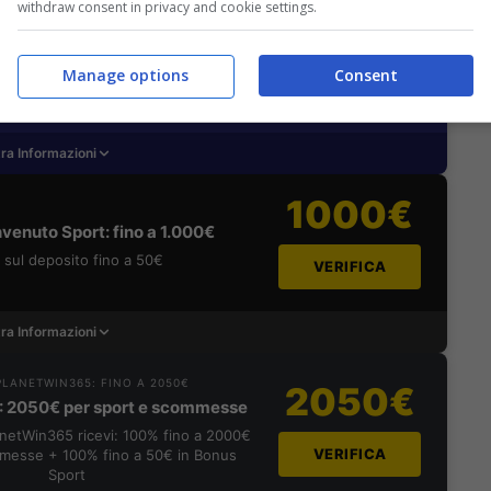
withdraw consent in privacy and cookie settings.
NVENUTO LOTTOMATICA: 2050€
2050€
0€ bonus scommesse e sport
i della piattaforma: 100% fino a 50€ in
Manage options
Consent
VERIFICA
se + 100% fino a 2000€ in Bonus
Sport
ra Informazioni
1000€
venuto Sport: fino a 1.000€
sul deposito fino a 50€
VERIFICA
ra Informazioni
LANETWIN365: FINO A 2050€
2050€
: 2050€ per sport e scommesse
lanetWin365 ricevi: 100% fino a 2000€
VERIFICA
messe + 100% fino a 50€ in Bonus
Sport