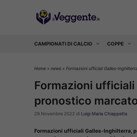
Vai
al
contenuto
CAMPIONATI DI CALCIO
COPPE
Home
»
news
»
Formazioni ufficiali Galles-Inghilter
Formazioni ufficiali
pronostico marcator
29 Novembre 2022
di
Luigi Maria Chiappetta
Formazioni ufficiali Galles-Inghilterra, 