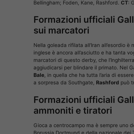
Bellingham; Foden, Kane, Rashford.
CT
: 
Formazioni ufficiali Gall
sui marcatori
Nella goleada rifilata all’Iran all’esordio 
inglese è ancora all’asciutto e ha tanta vo
marcatori di questo derby, che l’Inghilte
aggiudicarsi per blindare il primato. Nel G
Bale
, in quella che ha tutta l’aria di esse
a sorpresa da Southgate,
Rashford
può tr
Formazioni ufficiali Gal
ammoniti e tiratori
Gioca a centrocampo ma è sempre uno dei
Borussia Dortmund e della nazionale dei T