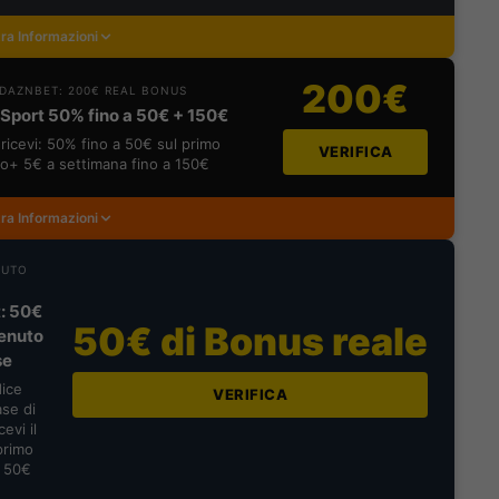
ra Informazioni
200€
DAZNBET: 200€ REAL BONUS
Sport 50% fino a 50€ + 150€
ricevi: 50% fino a 50€ sul primo
VERIFICA
o+ 5€ a settimana fino a 150€
ra Informazioni
NUTO
: 50€
50€ di Bonus reale
enuto
se
dice
VERIFICA
se di
evi il
primo
a 50€