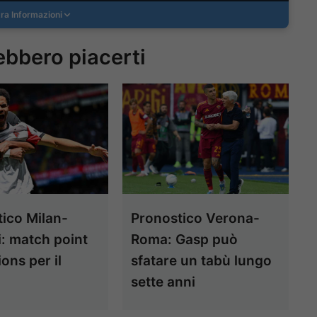
ra Informazioni
ebbero piacerti
ico Milan-
Pronostico Verona-
i: match point
Roma: Gasp può
ns per il
sfatare un tabù lungo
o
sette anni