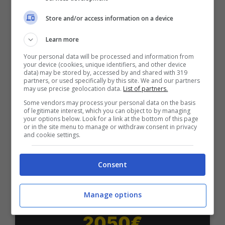
Bonus Benvenuto Sport: fino a 1.000€
Store and/or access information on a device
50% sul deposito fino a 50€
1000€
Learn more
Your personal data will be processed and information from
your device (cookies, unique identifiers, and other device
VERIFICA
data) may be stored by, accessed by and shared with 319
partners, or used specifically by this site. We and our partners
may use precise geolocation data.
List of partners.
Mostra Informazioni
Some vendors may process your personal data on the basis
of legitimate interest, which you can object to by managing
your options below. Look for a link at the bottom of this page
or in the site menu to manage or withdraw consent in privacy
PlanetWin365
and cookie settings.
BONUS PLANETWIN365: FINO A 2050€
Consent
Planetwin365: 2050€ per sport e scommesse
Iscrivendoti a PlanetWin365 ricevi: 100% fino a 2000€
in Bonus Scommesse + 100% fino a 50€ in Bonus
Manage options
Sport
2050€