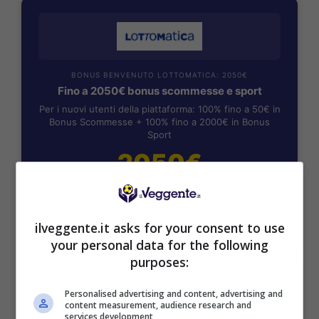
BONUS BENVENUTO LOTTOMATICA: 2050€
Fino a 2050€ bonus scommesse e sport
Per i nuovi utenti della piattaforma: 100% fino a 50€ in
Bonus Scommesse + 100% fino a 2000€ in Bonus
Sport
2050€
VERIFICA
ilveggente.it asks for your consent to use
Mostra Informazioni
your personal data for the following
purposes:
SNAI
Personalised advertising and content, advertising and
content measurement, audience research and
services development