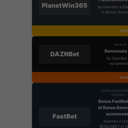
PlanetWin365
Iscrivendoti a P
in Bonus Scom
Most
BONUS 
Benvenuto 
DAZNBet
Su DaznBet 
versament
Most
BONUS BENVE
FASTBET
Bonus FastBet
di Bonus Benv
scommes
FastBet
Inserisci il co
BONUSBET in fa