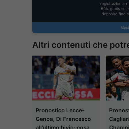
registrazione: ric
50% gratis sul 
deposito fino 
Most
Altri contenuti che potr
Pronostico Lecce-
Pronost
Genoa, Di Francesco
Cagliar
all’ultimo bivio: cosa
Champio