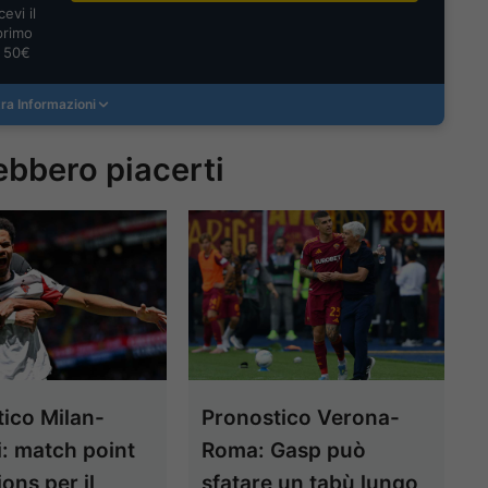
evi il
primo
a 50€
ra Informazioni
ebbero piacerti
ico Milan-
Pronostico Verona-
i: match point
Roma: Gasp può
ns per il
sfatare un tabù lungo