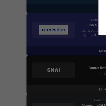
Most
BONUS BE
Fino a 205
Per i nuovi utent
Bonus Scommes
Most
Bonus Ben
SNAI
50% 
Most
BONUS P
Planetwin365