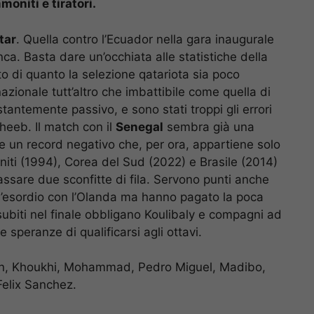
oniti e tiratori.
tar
. Quella contro l’Ecuador nella gara inaugurale
a. Basta dare un’occhiata alle statistiche della
o di quanto la selezione qatariota sia poco
nazionale tutt’altro che imbattibile come quella di
tantemente passivo, e sono stati troppi gli errori
-Sheeb. Il match con il
Senegal
sembra già una
are un record negativo che, per ora, appartiene solo
niti (1994), Corea del Sud (2022) e Brasile (2014)
assare due sconfitte di fila. Servono punti anche
ll’esordio con l’Olanda ma hanno pagato la poca
subiti nel finale obbligano Koulibaly e compagni ad
 speranze di qualificarsi agli ottavi.
n, Khoukhi, Mohammad, Pedro Miguel, Madibo,
Felix Sanchez.