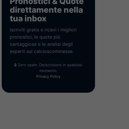
Pronostici & Quote
direttamente nella
tua inbox
Iscriviti gratis e ricevi i migliori
pronostici, le quote più
vantaggiose e le analisi degli
esperti sul calcioscommesse.
🔒 Zero spam. Disiscrizione in qualsiasi
momento.
Privacy Policy