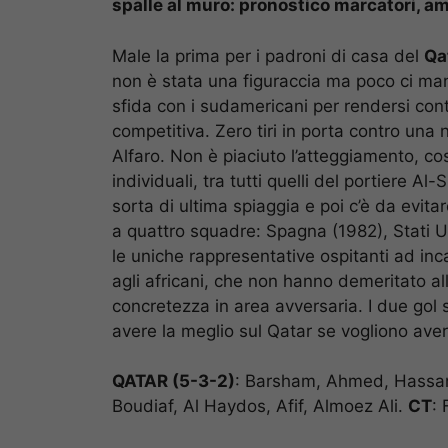
spalle al muro: pronostico marcatori, amm
Male la prima per i padroni di casa del
Qa
non è stata una figuraccia ma poco ci manc
sfida con i sudamericani per rendersi cont
competitiva. Zero tiri in porta contro una 
Alfaro. Non è piaciuto l’atteggiamento, cos
individuali, tra tutti quelli del portiere Al
sorta di ultima spiaggia e poi c’è da evit
a quattro squadre: Spagna (1982), Stati U
le uniche rappresentative ospitanti ad inc
agli africani, che non hanno demeritato a
concretezza in area avversaria. I due gol 
avere la meglio sul Qatar se vogliono avere
QATAR (5-3-2)
: Barsham, Ahmed, Hassa
Boudiaf, Al Haydos, Afif, Almoez Ali.
CT
: 