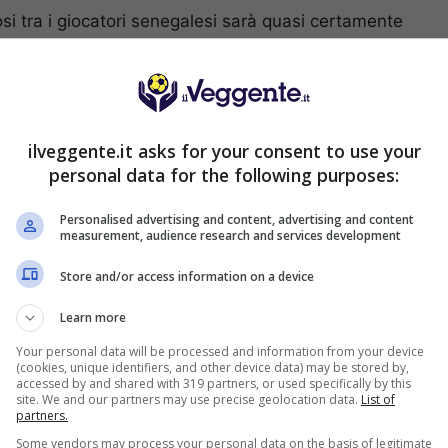
osi tra i giocatori senegalesi sarà quasi certamente
co della squadra di Cissé è un gran colpitore di
atta
, uno dei migliori in campo contro gli olandesi.
vece per il Qatar, che nella gara d’esordio ha
volta rischia
Khoukhi
.
ilveggente.it asks for your consent to use your
personal data for the following purposes:
S SPORTBET: 100€ SUBITO
200€
NZA deposito + fino a 50€ di
Personalised advertising and content, advertising and content
rimborso
measurement, audience research and services development
VERIFICA
deposito sport + fino a 50€ di bonus
orso sul primo deposito
Store and/or access information on a device
Learn more
ra Informazioni
Your personal data will be processed and information from your device
2050€
(cookies, unique identifiers, and other device data) may be stored by,
ENVENUTO GOLDBET: 2.050€
accessed by and shared with 319 partners, or used specifically by this
a 2050€ sport e casino
site. We and our partners may use precise geolocation data.
List of
partners.
istrati: 100% fino a 2.000€ in Bonus
VERIFICA
0% del primo deposito fino a 50€
Some vendors may process your personal data on the basis of legitimate