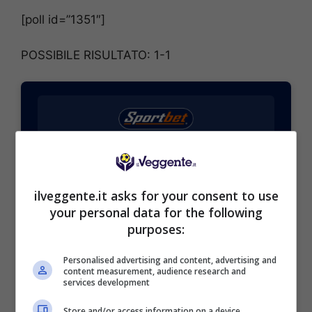
[poll id=”1351″]
POSSIBILE RISULTATO: 1-1
BONUS SPORTBET: 100€ SUBITO
Bonus 50€ SENZA deposito + fino a 50€ di
rimborso
ilveggente.it asks for your consent to use
Bonus 50€ senza deposito sport + fino a 50€ di
your personal data for the following
bonus rimborso sul primo deposito
purposes:
200€
Personalised advertising and content, advertising and
content measurement, audience research and
VERIFICA
services development
Store and/or access information on a device