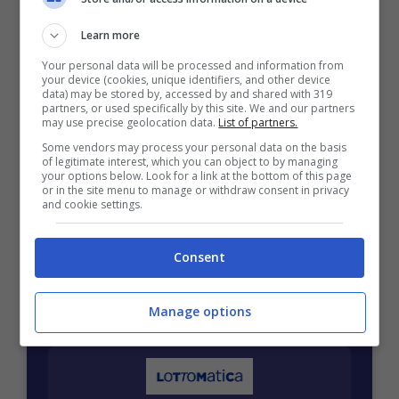
Mostra Informazioni
Learn more
Your personal data will be processed and information from
your device (cookies, unique identifiers, and other device
data) may be stored by, accessed by and shared with 319
partners, or used specifically by this site. We and our partners
may use precise geolocation data.
List of partners.
BONUS BENVENUTO GOLDBET: 2.050€
Fino a 2050€ sport e casino
Some vendors may process your personal data on the basis
of legitimate interest, which you can object to by managing
Per i nuovi registrati: 100% fino a 2.000€ in Bonus
your options below. Look for a link at the bottom of this page
Scommesse + 50% del primo deposito fino a 50€
or in the site menu to manage or withdraw consent in privacy
and cookie settings.
2050€
Consent
VERIFICA
Manage options
Mostra Informazioni