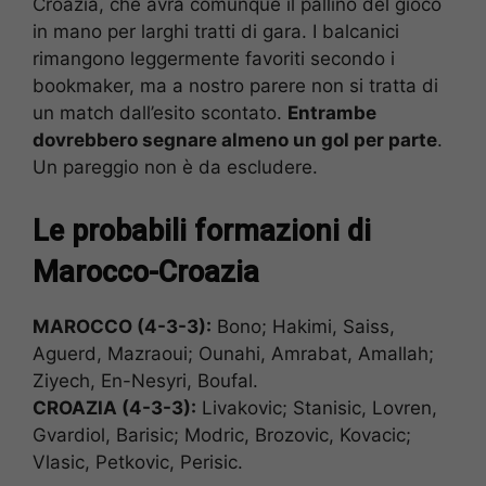
Croazia, che avrà comunque il pallino del gioco
in mano per larghi tratti di gara. I balcanici
rimangono leggermente favoriti secondo i
bookmaker, ma a nostro parere non si tratta di
un match dall’esito scontato.
Entrambe
dovrebbero segnare almeno un gol per parte
.
Un pareggio non è da escludere.
Le probabili formazioni di
Marocco-Croazia
MAROCCO (4-3-3):
Bono; Hakimi, Saiss,
Aguerd, Mazraoui; Ounahi, Amrabat, Amallah;
Ziyech, En-Nesyri, Boufal.
CROAZIA (4-3-3):
Livakovic; Stanisic, Lovren,
Gvardiol, Barisic; Modric, Brozovic, Kovacic;
Vlasic, Petkovic, Perisic.