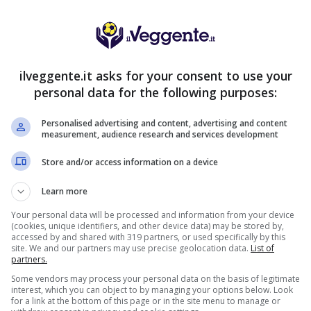
ilveggente.it asks for your consent to use your
personal data for the following purposes:
Personalised advertising and content, advertising and content
a riprova del fatto che non si tratta di una mera
measurement, audience research and services development
esto punto,
quali debiti
, nello specifico, saranno
ale tanto si sta parlando in questi giorni.
Store and/or access information on a device
Learn more
i
oggetto dell’attesissima sanatoria sono quelle
a, ora Agenzia delle entrate-riscossione. L’orizzonte
Your personal data will be processed and information from your device
(cookies, unique identifiers, and other device data) may be stored by,
è invece ancora chiaro, ma potrebbe fermarsi al
accessed by and shared with 319 partners, or used specifically by this
site. We and our partners may use precise geolocation data.
List of
partners.
Some vendors may process your personal data on the basis of legitimate
mmobili e alle attività detenuti all’estero, la
interest, which you can object to by managing your options below. Look
 l’
IVAFE
, che si è tenuti a corrispondere quando si
for a link at the bottom of this page or in the site menu to manage or