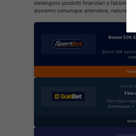
detengono prodotti finanziari o fabbricati a
dovremo comunque attendere, naturalmente
BONU
Bonus 50€ SE
Bonus 50€ senza 
rimb
Most
BONUS B
Fino 
Per i nuovi reg
Scommesse + 5
Most
BONUS BE