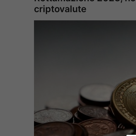
criptovalute