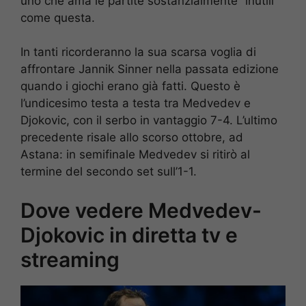
uno che ama le partite sostanzialmente “inutili”
come questa.
In tanti ricorderanno la sua scarsa voglia di
affrontare Jannik Sinner nella passata edizione
quando i giochi erano già fatti. Questo è
l’undicesimo testa a testa tra Medvedev e
Djokovic, con il serbo in vantaggio 7-4. L’ultimo
precedente risale allo scorso ottobre, ad
Astana: in semifinale Medvedev si ritirò al
termine del secondo set sull’1-1.
Dove vedere Medvedev-
Djokovic in diretta tv e
streaming