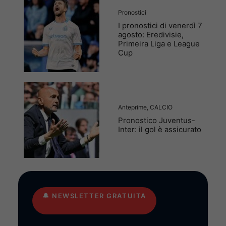
Pronostici
I pronostici di venerdì 7
agosto: Eredivisie,
Primeira Liga e League
Cup
Anteprime
,
CALCIO
Pronostico Juventus-
Inter: il gol è assicurato
🔔
NEWSLETTER GRATUITA