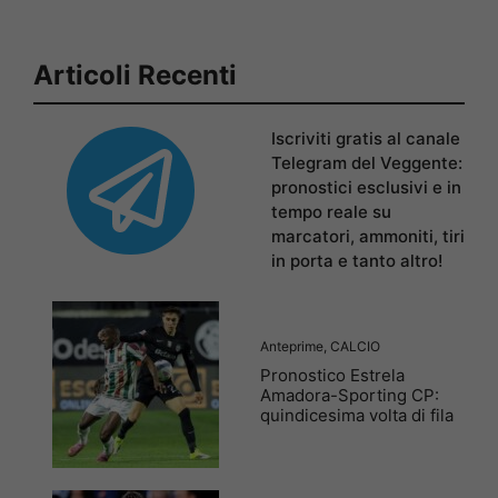
Articoli Recenti
Iscriviti gratis al canale
Telegram del Veggente:
pronostici esclusivi e in
tempo reale su
marcatori, ammoniti, tiri
in porta e tanto altro!
Anteprime
,
CALCIO
Pronostico Estrela
Amadora-Sporting CP:
quindicesima volta di fila