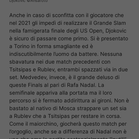
Djokovic ©️Ansafoto
Anche in caso di sconfitta con il giocatore che
nel 2021 gli impedì di realizzare il Grande Slam
nella famigerata finale degli US Open, Djokovic
è sicuro di passare come primo. Si è presentato
a Torino in forma smagliante ed è
indiscutibilmente l’uomo da battere. Nessuna
sbavatura nei due match precedenti con
Tsitsipas e Rublev, entrambi spazzati via in due
set. Medvedev, invece, è il grande deluso di
queste Finals al pari di Rafa Nadal. La
semifinale appariva alla portata ma il loro
percorso si è fermato addirittura ai gironi. Non è
bastato al nativo di Mosca strappare un set sia
a Rublev che a Tsitsipas per restare in corsa.
Come il maiorchino, giocherà questo match per
l’orgoglio, anche se a differenza di Nadal non è