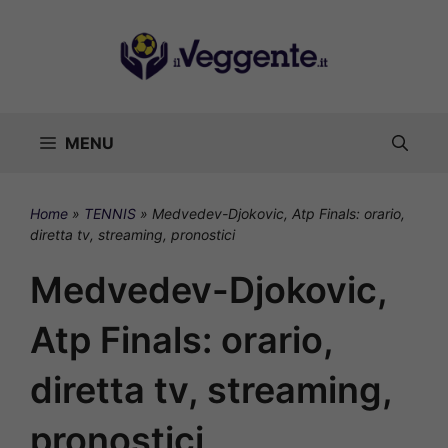
Vai
al
contenuto
MENU
Home
»
TENNIS
»
Medvedev-Djokovic, Atp Finals: orario,
diretta tv, streaming, pronostici
Medvedev-Djokovic,
Atp Finals: orario,
diretta tv, streaming,
pronostici