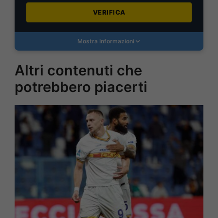
VERIFICA
Mostra Informazioni
Altri contenuti che
potrebbero piacerti