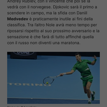
Andrey Rublev, con il vincente che poi se la
vedrà con il norvegese. Djokovic sarà il primo a
scendere in campo, ma la sfida con Daniil
Medvedev
è praticamente inutile ai fini della
classifica. Tra l’altro Nole avrà meno tempo per
riposarsi rispetto al suo prossimo avversario e la
sensazione è che farà di tutto affinché quella
con il russo non diventi una maratona.