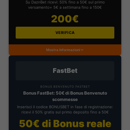
Su DaznBet ricevi: 50% fino a 50€ sul primo
versamento+ 5€ a settimana fino a 150€
200€
VERIFICA
Mostra Informazioni
FastBet
BONUS BENVENUTO FASTBET
Bonus FastBet: 50€ di Bonus Benvenuto
scommesse
Inserisci il codice BONUSBET in fase di registrazione:
ricevi il 50% gratis sul primo deposito fino a 50€
50€ di Bonus reale