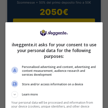
Scommesse + 50% del primo deposito fino a 50€
2050€
VERIFICA
Mostra Informazioni
ilveggente.it asks for your consent to use
your personal data for the following
purposes:
Personalised advertising and content, advertising and
BONUS BENVENUTO LOTTOMATICA: 2050€
content measurement, audience research and
Fino a 2050€ bonus scommesse e sport
services development
Per i nuovi utenti della piattaforma: 100% fino a 50€ in
Bonus Scommesse + 100% fino a 2000€ in Bonus
Store and/or access information on a device
Sport
Learn more
2050€
Your personal data will be processed and information from
your device (cookies, unique identifiers, and other device