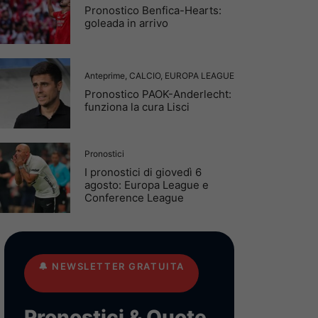
Pronostico Benfica-Hearts:
goleada in arrivo
Anteprime
,
CALCIO
,
EUROPA LEAGUE
Pronostico PAOK-Anderlecht:
funziona la cura Lisci
Pronostici
I pronostici di giovedì 6
agosto: Europa League e
Conference League
🔔
NEWSLETTER GRATUITA
Pronostici & Quote