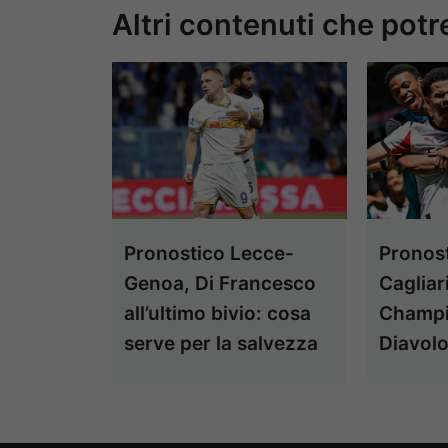
Altri contenuti che potr
Pronostico Lecce-
Pronost
Genoa, Di Francesco
Cagliar
all’ultimo bivio: cosa
Champio
serve per la salvezza
Diavol