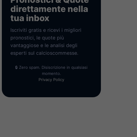
direttamente nella
tua inbox
Iscriviti gratis e ricevi i migliori
pronostici, le quote più
vantaggiose e le analisi degli
esperti sul calcioscommesse.
🔒 Zero spam. Disiscrizione in qualsiasi
momento.
Privacy Policy