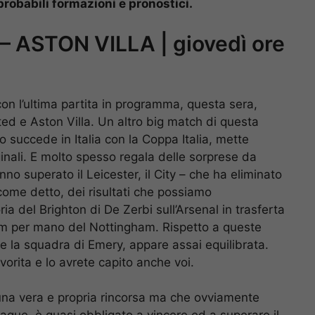
 probabili formazioni e pronostici.
ASTON VILLA | giovedì ore
con l’ultima partita in programma, questa sera,
d e Aston Villa. Un altro big match di questa
 succede in Italia con la Coppa Italia, mette
inali. E molto spesso regala delle sorprese da
no superato il Leicester, il City – che ha eliminato
 come detto, dei risultati che possiamo
ria del Brighton di De Zerbi sull’Arsenal in trasferta
am per mano del Nottingham. Rispetto a queste
 e la squadra di Emery, appare assai equilibrata.
orita e lo avrete capito anche voi.
 una vera e propria rincorsa ma che ovviamente