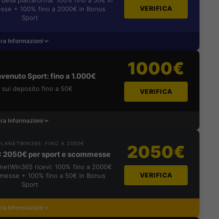
i della piattaforma: 100% fino a 50€ in
VERIFICA
se + 100% fino a 2000€ in Bonus
Sport
ra Informazioni
1000€
venuto Sport: fino a 1.000€
sul deposito fino a 50€
VERIFICA
ra Informazioni
LANETWIN365: FINO A 2050€
2050€
: 2050€ per sport e scommesse
lanetWin365 ricevi: 100% fino a 2000€
VERIFICA
messe + 100% fino a 50€ in Bonus
Sport
ra Informazioni