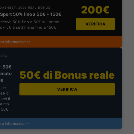
200€
DAZNBET: 200€ REAL BONUS
Sport 50% fino a 50€ + 150€
ricevi: 50% fino a 50€ sul primo
VERIFICA
o+ 5€ a settimana fino a 150€
ra Informazioni
NUTO
: 50€
50€ di Bonus reale
enuto
se
dice
VERIFICA
se di
evi il
primo
a 50€
ra Informazioni