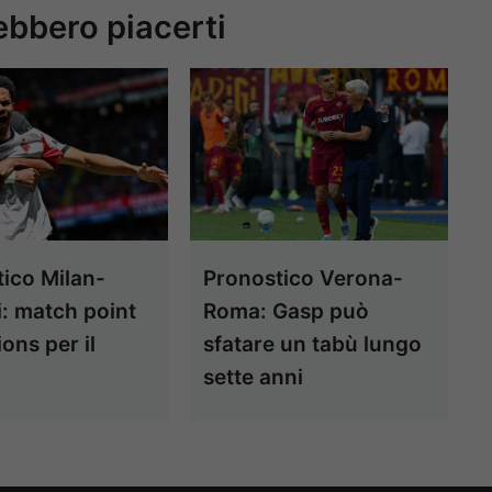
ebbero piacerti
ico Milan-
Pronostico Verona-
i: match point
Roma: Gasp può
ns per il
sfatare un tabù lungo
o
sette anni