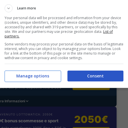
Learn more
S SPORTBET: 100€ SUBITO
200€
Your personal data will be processed and information from your device
NZA deposito + fino a 50€ di
(cookies, unique identifiers, and other device data) may be stored by,
accessed by and shared with 319 partners, or used specifically by this
rimborso
site. We and our partners may use precise geolocation data.
List of
VERIFICA
deposito sport + fino a 50€ di bonus
partners.
orso sul primo deposito
Some vendors may process your personal data on the basis of legitimate
interest, which you can object to by managing your options below. Look
for a link at the bottom of this page or in the site menu to manage or
ra Informazioni
withdraw consent in privacy and cookie settings.
2050€
ENVENUTO GOLDBET: 2.050€
a 2050€ sport e casino
Manage options
Consent
istrati: 100% fino a 2.000€ in Bonus
VERIFICA
0% del primo deposito fino a 50€
ra Informazioni
NVENUTO LOTTOMATICA: 2050€
2050€
0€ bonus scommesse e sport