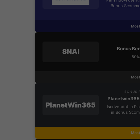
Per i nuovi utent
Bonus Scommes
Most
Bonus Ben
SNAI
50% 
Most
BONUS P
Planetwin365
PlanetWin365
Iscrivendoti a P
in Bonus Scom
Most