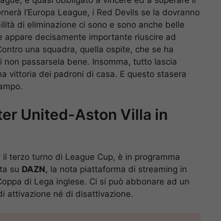
eague, è quasi obbligato a vincere ed a superare il
rnerà l’Europa League, i Red Devils se la dovranno
ilità di eliminazione ci sono e sono anche belle
e appare decisamente importante riuscire ad
ontro una squadra, quella ospite, che se ha
i non passarsela bene. Insomma, tutto lascia
a vittoria dei padroni di casa. E questo stasera
campo.
r United-Aston Villa in
 il terzo turno di League Cup, è in programma
tta su
DAZN
, la nota piattaforma di streaming in
 Coppa di Lega inglese. Ci si può abbonare ad un
i attivazione né di disattivazione.