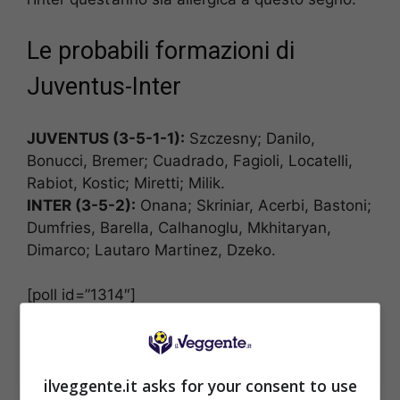
Le probabili formazioni di
Juventus-Inter
JUVENTUS (3-5-1-1):
Szczesny; Danilo,
Bonucci, Bremer; Cuadrado, Fagioli, Locatelli,
Rabiot, Kostic; Miretti; Milik.
INTER (3-5-2):
Onana; Skriniar, Acerbi, Bastoni;
Dumfries, Barella, Calhanoglu, Mkhitaryan,
Dimarco; Lautaro Martinez, Dzeko.
[poll id=”1314″]
POSSIBILE RISULTATO: 1-1
ilveggente.it asks for your consent to use