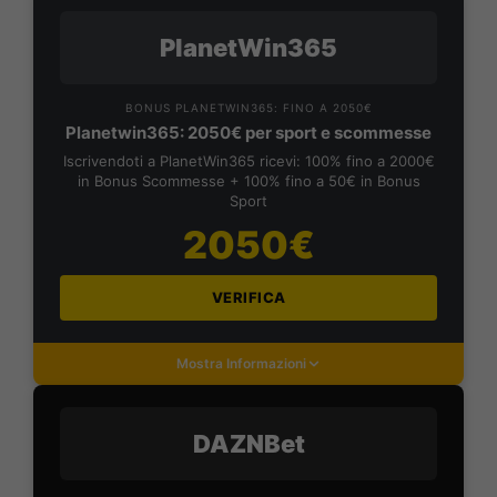
PlanetWin365
BONUS PLANETWIN365: FINO A 2050€
Planetwin365: 2050€ per sport e scommesse
Iscrivendoti a PlanetWin365 ricevi: 100% fino a 2000€
in Bonus Scommesse + 100% fino a 50€ in Bonus
Sport
2050€
VERIFICA
Mostra Informazioni
DAZNBet