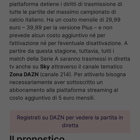
piattaforma detiene i diritti di trasmissione di
tutte le partite del massimo campionato di
calcio italiano. Ha un costo mensile di 29,99
euro – 39,99 per la versione Plus – e non
prevede alcun costo aggiuntivo né per
l’attivazione né per l’eventuale disattivazione. A
partire da questa stagione, tuttavia, tutti i
match della Serie A saranno trasmessi in diretta
tv anche su
Sky
attraverso il canale tematico
Zona DAZN
(canale 214). Per attivarlo bisogna
necessariamente aver sottoscritto un
abbonamento alla piattaforma streaming al
costo aggiuntivo di 5 euro mensili.
Registrati su DAZN per vedere la partita in
diretta
Il pronostico