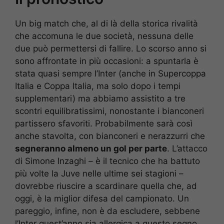
Un big match che, al di là della storica rivalità
che accomuna le due società, nessuna delle
due può permettersi di fallire. Lo scorso anno si
sono affrontate in più occasioni: a spuntarla è
stata quasi sempre l’Inter (anche in Supercoppa
Italia e Coppa Italia, ma solo dopo i tempi
supplementari) ma abbiamo assistito a tre
scontri equilibratissimi, nonostante i bianconeri
partissero sfavoriti. Probabilmente sarà così
anche stavolta, con bianconeri e nerazzurri che
segneranno almeno un gol per parte
. L’attacco
di Simone Inzaghi – è il tecnico che ha battuto
più volte la Juve nelle ultime sei stagioni –
dovrebbe riuscire a scardinare quella che, ad
oggi, è la miglior difesa del campionato. Un
pareggio, infine, non è da escludere, sebbene
l’Inter quest’anno sia allergica a questo segno.