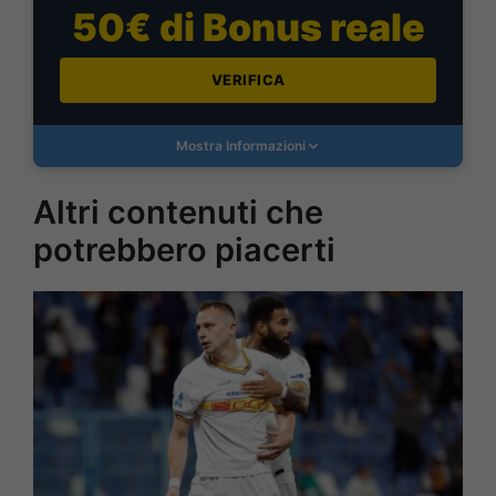
50€ di Bonus reale
VERIFICA
Mostra Informazioni
Altri contenuti che
potrebbero piacerti