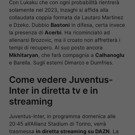
Con Lukaku che con ogni probabilità rientrerà
solamente nel 2023, Inzaghi si affida alla
collaudata coppia formata da Lautaro Martinez
e Dzeko. Dubbio
Bastoni
in difesa, certa invece
la presenza di
Acerbi
. Ha ricominciato ad
allenarsi Brozovic, ma il croato non affretterà i
tempi di recupero. Al suo posto ancora
Mkhitaryan
, che farà compagnia a
Calhanoglu
e Barella. Sugli esterni Dimarco e Dumfries.
Come vedere Juventus-
Inter in diretta tv e in
streaming
Juventus-Inter, in programma domenica alle
20:45 all’Allianz Stadium di Torino, verrà
trasmessa
in diretta streaming su DAZN
. La