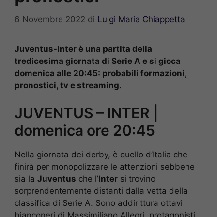
6 Novembre 2022
di
Luigi Maria Chiappetta
Juventus-Inter è una partita della
tredicesima giornata di Serie A e si gioca
domenica alle 20:45: probabili formazioni,
pronostici, tv e streaming.
JUVENTUS – INTER |
domenica ore 20:45
Nella giornata dei derby, è quello d’Italia che
finirà per monopolizzare le attenzioni sebbene
sia la
Juventus
che l’
Inter
si trovino
sorprendentemente distanti dalla vetta della
classifica di Serie A. Sono addirittura ottavi i
bianconeri di Massimiliano Allegri, protagonisti