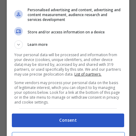
Mostra Informazioni
Personalised advertising and content, advertising and
content measurement, audience research and
services development
SNAI
Store and/or access information on a device
Learn more
Bonus Benvenuto Sport: fino a 1.000€
Your personal data will be processed and information from
50% sul deposito fino a 50€
your device (cookies, unique identifiers, and other device
1000€
data) may be stored by, accessed by and shared with 319
partners, or used specifically by this site. We and our partners
may use precise geolocation data.
List of partners.
VERIFICA
Some vendors may process your personal data on the basis
of legitimate interest, which you can object to by managing
your options below. Look for a link at the bottom of this page
or in the site menu to manage or withdraw consent in privacy
Mostra Informazioni
and cookie settings.
Consent
PlanetWin365