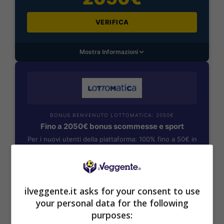
VERIFICA
Mostra Informazioni
BONUS BENVENUTO LOTTOMATICA: 2050€
Fino a 2050€ bonus scommesse e sport
Per i nuovi utenti della piattaforma: 100% fino a 50€ in
Bonus Scommesse + 100% fino a 2000€ in Bonus
Sport
2050€
ilveggente.it asks for your consent to use
VERIFICA
your personal data for the following
purposes: