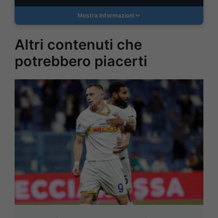
Mostra Informazioni
Altri contenuti che
potrebbero piacerti