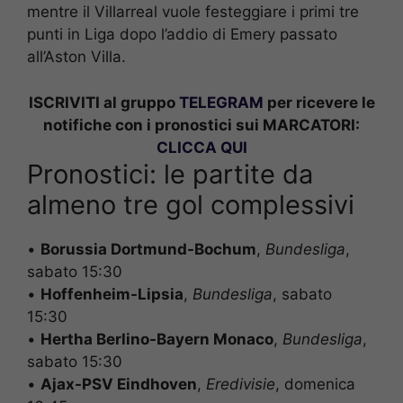
mentre il Villarreal vuole festeggiare i primi tre
punti in Liga dopo l’addio di Emery passato
all’Aston Villa.
ISCRIVITI al gruppo
TELEGRAM
per ricevere le
notifiche con i pronostici sui MARCATORI:
CLICCA QUI
Pronostici: le partite da
almeno tre gol complessivi
•
Borussia Dortmund-Bochum
,
Bundesliga
,
sabato 15:30
•
Hoffenheim-Lipsia
,
Bundesliga
, sabato
15:30
•
Hertha Berlino-Bayern Monaco
,
Bundesliga
,
sabato 15:30
•
Ajax-PSV Eindhoven
,
Eredivisie
, domenica