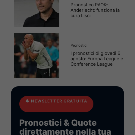
Pronostico PAOK-
Anderlecht: funziona la
cura Lisci
Pronostici
I pronostici di giovedì 6
agosto: Europa League e
Conference League
🔔
NEWSLETTER GRATUITA
Pronostici & Quote
direttamente nella tua