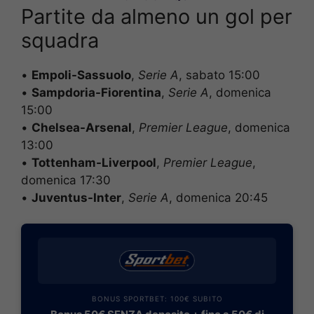
Partite da almeno un gol per
squadra
•
Empoli-Sassuolo
,
Serie A
, sabato 15:00
•
Sampdoria-Fiorentina
,
Serie A
, domenica
15:00
•
Chelsea-Arsenal
,
Premier League
, domenica
13:00
•
Tottenham-Liverpool
,
Premier League
,
domenica 17:30
•
Juventus-Inter
,
Serie A
, domenica 20:45
BONUS SPORTBET: 100€ SUBITO