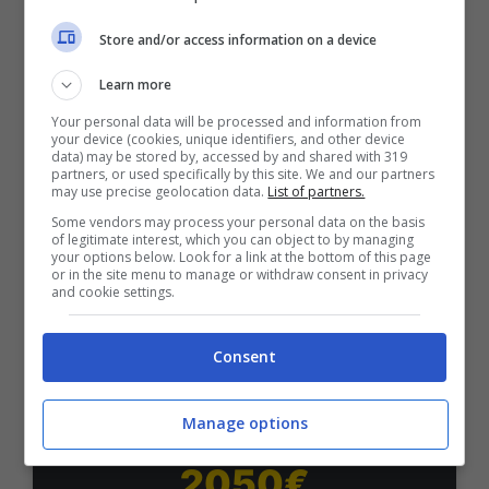
Bonus Benvenuto Sport: fino a 1.000€
Store and/or access information on a device
50% sul deposito fino a 50€
1000€
Learn more
Your personal data will be processed and information from
your device (cookies, unique identifiers, and other device
VERIFICA
data) may be stored by, accessed by and shared with 319
partners, or used specifically by this site. We and our partners
may use precise geolocation data.
List of partners.
Mostra Informazioni
Some vendors may process your personal data on the basis
of legitimate interest, which you can object to by managing
your options below. Look for a link at the bottom of this page
or in the site menu to manage or withdraw consent in privacy
PlanetWin365
and cookie settings.
BONUS PLANETWIN365: FINO A 2050€
Consent
Planetwin365: 2050€ per sport e scommesse
Iscrivendoti a PlanetWin365 ricevi: 100% fino a 2000€
in Bonus Scommesse + 100% fino a 50€ in Bonus
Manage options
Sport
2050€