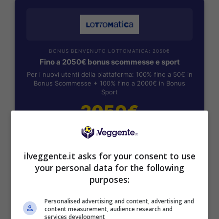
BONUS BENVENUTO LOTTOMATICA: 2050€
Fino a 2050€ bonus scommesse e sport
Per i nuovi utenti della piattaforma: 100% fino a 50€ in
Bonus Scommesse + 100% fino a 2000€ in Bonus
Sport
2050€
VERIFICA
ilveggente.it asks for your consent to use
Mostra Informazioni
your personal data for the following
purposes:
SNAI
Personalised advertising and content, advertising and
content measurement, audience research and
services development