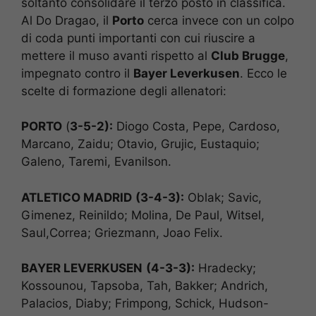
soltanto consolidare il terzo posto in classifica.
Al Do Dragao, il
Porto
cerca invece con un colpo
di coda punti importanti con cui riuscire a
mettere il muso avanti rispetto al
Club Brugge
,
impegnato contro il
Bayer Leverkusen
. Ecco le
scelte di formazione degli allenatori:
PORTO
(
3-5-2):
Diogo Costa, Pepe, Cardoso,
Marcano, Zaidu; Otavio, Grujic, Eustaquio;
Galeno, Taremi, Evanilson.
ATLETICO MADRID
(3-4-3):
Oblak; Savic,
Gimenez, Reinildo; Molina, De Paul, Witsel,
Saul,Correa; Griezmann, Joao Felix.
BAYER LEVERKUSEN
(4-3-3):
Hradecky;
Kossounou, Tapsoba, Tah, Bakker; Andrich,
Palacios, Diaby; Frimpong, Schick, Hudson-