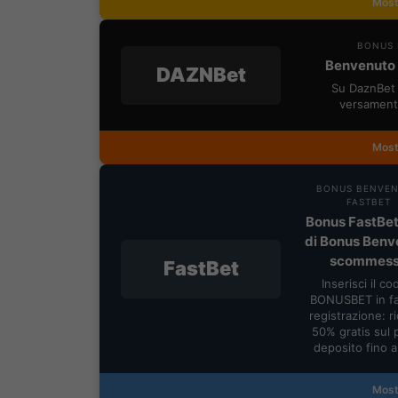
Most
BONUS 
Benvenuto 
DAZNBet
Su DaznBet 
versament
Most
BONUS BENVE
FASTBET
Bonus FastBet
di Bonus Benv
scommes
FastBet
Inserisci il co
BONUSBET in fa
registrazione: ric
50% gratis sul 
deposito fino 
Most