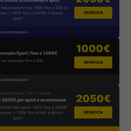
0€ bonus scommesse e sport
i della piattaforma: 100% fino a 50€ in
VERIFICA
se + 100% fino a 2000€ in Bonus
Sport
ra Informazioni
1000€
venuto Sport: fino a 1.000€
sul deposito fino a 50€
VERIFICA
ra Informazioni
LANETWIN365: FINO A 2050€
2050€
: 2050€ per sport e scommesse
lanetWin365 ricevi: 100% fino a 2000€
VERIFICA
messe + 100% fino a 50€ in Bonus
Sport