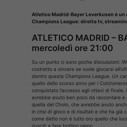
Atletico Madrid-Bayer Leverkusen è un m
Champions League: diretta tv, streaming
ATLETICO MADRID – B
mercoledì ore 21:00
Su un punto ci sono poche discussioni: l’A
costretto a vincere se vuole giocarsi all’u
dentro questa Champions League. Un camm
quello dello scorso anno per i Colchonero
conquistato l’accesso agli ottavi di finale
avrebbe avuto ben poco da raccontare e d
quella del Cholo, che avrebbe avuto anche 
in crisi di gioco e di risultati e che ha g
come detto non è tutto oro quello che luc
riusciti a fare bottino pieno.