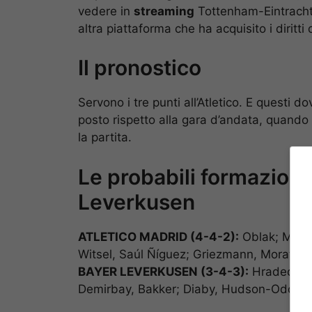
vedere in
streaming
Tottenham-Eintracht
altra piattaforma che ha acquisito i diritt
Il pronostico
Servono i tre punti all’Atletico. E questi 
posto rispetto alla gara d’andata, quando 
la partita.
Le probabili formazioni
Leverkusen
ATLETICO MADRID (4-4-2):
Oblak; Molin
Witsel, Saúl Ñíguez; Griezmann, Morata.
BAYER LEVERKUSEN (3-4-3):
Hradecky; 
Demirbay, Bakker; Diaby, Hudson-Odoi; S