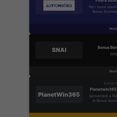
Fino a 205
Per i nuovi utent
Bonus Scommes
Most
Bonus Ben
SNAI
50% 
Most
BONUS P
Planetwin365
PlanetWin365
Iscrivendoti a P
in Bonus Scom