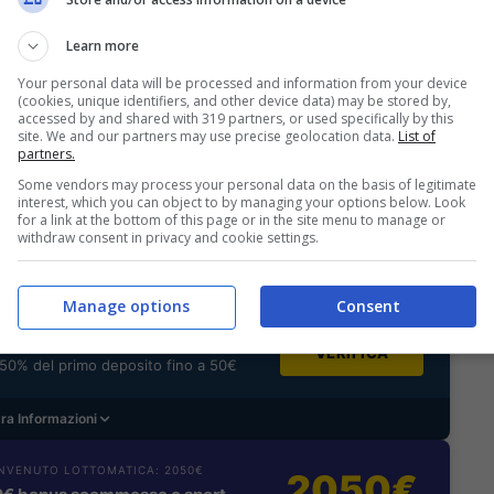
Learn more
Your personal data will be processed and information from your device
S SPORTBET: 100€ SUBITO
200€
(cookies, unique identifiers, and other device data) may be stored by,
NZA deposito + fino a 50€ di
accessed by and shared with 319 partners, or used specifically by this
site. We and our partners may use precise geolocation data.
List of
rimborso
partners.
VERIFICA
deposito sport + fino a 50€ di bonus
Some vendors may process your personal data on the basis of legitimate
orso sul primo deposito
interest, which you can object to by managing your options below. Look
for a link at the bottom of this page or in the site menu to manage or
withdraw consent in privacy and cookie settings.
ra Informazioni
2050€
ENVENUTO GOLDBET: 2.050€
Manage options
Consent
a 2050€ sport e casino
istrati: 100% fino a 2.000€ in Bonus
VERIFICA
0% del primo deposito fino a 50€
ra Informazioni
NVENUTO LOTTOMATICA: 2050€
2050€