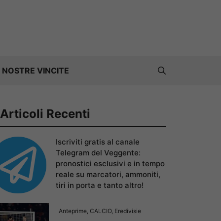
 NOSTRE VINCITE
Articoli Recenti
Iscriviti gratis al canale
Telegram del Veggente:
pronostici esclusivi e in tempo
reale su marcatori, ammoniti,
tiri in porta e tanto altro!
Anteprime
,
CALCIO
,
Eredivisie