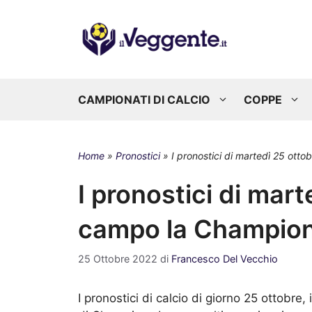
Vai
al
contenuto
CAMPIONATI DI CALCIO
COPPE
Home
»
Pronostici
»
I pronostici di martedì 25 ott
I pronostici di mart
campo la Champio
25 Ottobre 2022
di
Francesco Del Vecchio
I pronostici di calcio di giorno 25 ottobre, 