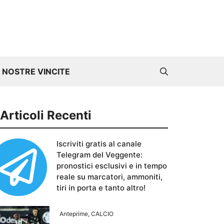
 NOSTRE VINCITE
Articoli Recenti
Iscriviti gratis al canale
Telegram del Veggente:
pronostici esclusivi e in tempo
reale su marcatori, ammoniti,
tiri in porta e tanto altro!
Anteprime
,
CALCIO