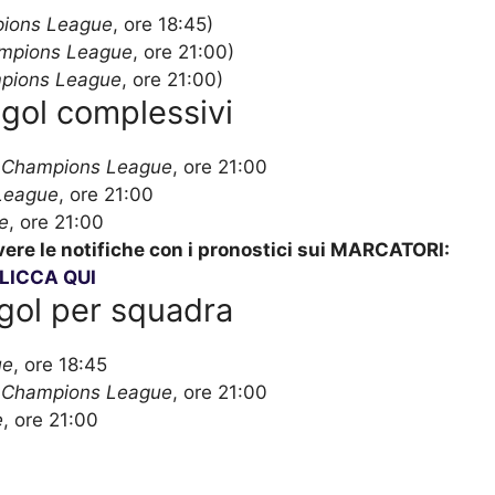
ions League
, ore 18:45)
mpions League
, ore 21:00)
pions League
, ore 21:00)
 gol complessivi
,
Champions League
, ore 21:00
League
, ore 21:00
e
, ore 21:00
vere le notifiche con i pronostici sui MARCATORI:
LICCA QUI
 gol per squadra
ue
, ore 18:45
,
Champions League
, ore 21:00
e
, ore 21:00