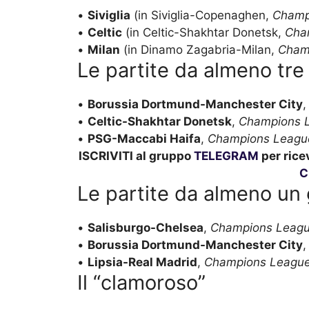
•
Siviglia
(in Siviglia-Copenaghen,
Champ
•
Celtic
(in Celtic-Shakhtar Donetsk,
Cha
•
Milan
(in Dinamo Zagabria-Milan,
Cham
Le partite da almeno tre
•
Borussia Dortmund-Manchester City
•
Celtic-Shakhtar Donetsk
,
Champions 
•
PSG-Maccabi Haifa
,
Champions Leagu
ISCRIVITI al gruppo
TELEGRAM
per rice
C
Le partite da almeno un
•
Salisburgo-Chelsea
,
Champions Leag
•
Borussia Dortmund-Manchester City
•
Lipsia-Real Madrid
,
Champions Leagu
Il “clamoroso”