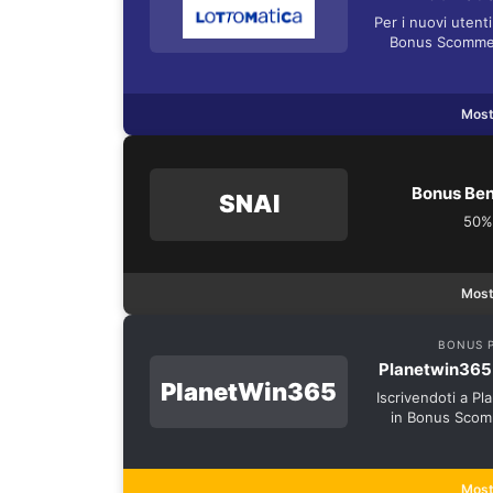
Per i nuovi utent
Bonus Scommes
Most
Bonus Ben
SNAI
50% 
Most
BONUS P
Planetwin365
PlanetWin365
Iscrivendoti a P
in Bonus Scom
Most