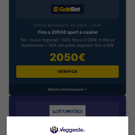
BONUS BENVENUTO GOLDBET: 2.050€
Fino a 2050€ sport e casino
Per i nuovi registrati: 100% fino a 2.000€ in Bonus
Scommesse + 50% del primo deposito fino a 50€
2050€
VERIFICA
Mostra Informazioni
BONUS BENVENUTO LOTTOMATICA: 2050€
Fino a 2050€ bonus scommesse e sport