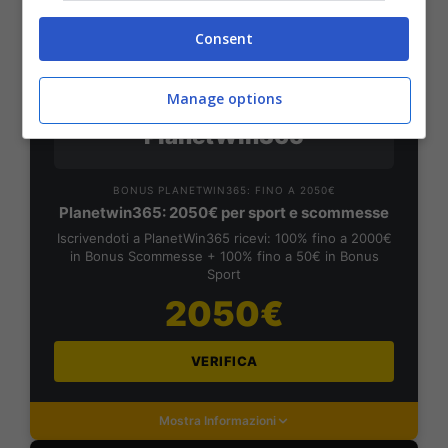
VERIFICA
Consent
Mostra Informazioni
Manage options
PlanetWin365
BONUS PLANETWIN365: FINO A 2050€
Planetwin365: 2050€ per sport e scommesse
Iscrivendoti a PlanetWin365 ricevi: 100% fino a 2000€
in Bonus Scommesse + 100% fino a 50€ in Bonus
Sport
2050€
VERIFICA
Mostra Informazioni