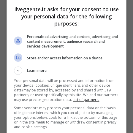
Per i nuovi utenti della piattaforma: 100% fino a 50€ in
ilveggente.it asks for your consent to use
Bonus Scommesse + 100% fino a 2000€ in Bonus
your personal data for the following
Sport
purposes:
2050€
Personalised advertising and content, advertising and
content measurement, audience research and
VERIFICA
services development
Store and/or access information on a device
Mostra Informazioni
Learn more
Your personal data will be processed and information from
SNAI
your device (cookies, unique identifiers, and other device
data) may be stored by, accessed by and shared with 319
partners, or used specifically by this site. We and our partners
may use precise geolocation data.
List of partners.
Bonus Benvenuto Sport: fino a 1.000€
Some vendors may process your personal data on the basis
50% sul deposito fino a 50€
of legitimate interest, which you can object to by managing
1000€
your options below. Look for a link at the bottom of this page
or in the site menu to manage or withdraw consent in privacy
and cookie settings.