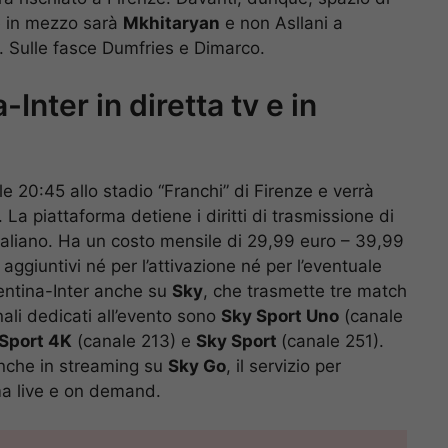
e in mezzo sarà
Mkhitaryan
e non Asllani a
c. Sulle fasce Dumfries e Dimarco.
nter in diretta tv e in
e 20:45 allo stadio “Franchi” di Firenze e verrà
. La piattaforma detiene i diritti di trasmissione di
taliano. Ha un costo mensile di 29,99 euro – 39,99
aggiuntivi né per l’attivazione né per l’eventuale
rentina-Inter anche su
Sky
, che trasmette tre match
ali dedicati all’evento sono
Sky Sport Uno
(canale
Sport 4K
(canale 213) e
Sky Sport
(canale 251).
anche in streaming su
Sky Go
, il servizio per
rma live e on demand.