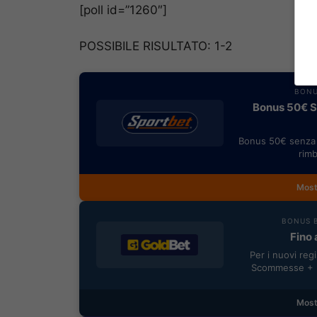
[poll id=”1260″]
POSSIBILE RISULTATO: 1-2
BONU
Bonus 50€ SE
Bonus 50€ senza 
rimb
Most
BONUS B
Fino 
Per i nuovi reg
Scommesse + 5
Most