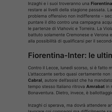
Inzaghi e i suoi troveranno una
Fiorentin
restare ai livelli della stagione passata.
problema offensivo non indifferente – sec
puntare il dito contro una campagna acqui
le partenze di Vlahovic e Torreira. La Vio
battuto solamente Cremonese e Verona e in
alla possibilità di qualificarsi per il seco
Fiorentina-Inter: le ult
Contro il Lecce, lunedì scorso, si è fatto
L’attaccante serbo quasi certamente non s
Cabral
, autore dell’assist che ha mandato
tempo stesso Italiano ritrova
Amrabat
in 
Bonaventura. Dietro, invece, è ballottaggi
Inzaghi ci sperava, ma dovrà attendere anc
lavorare coi compagni ma difficilmente sar