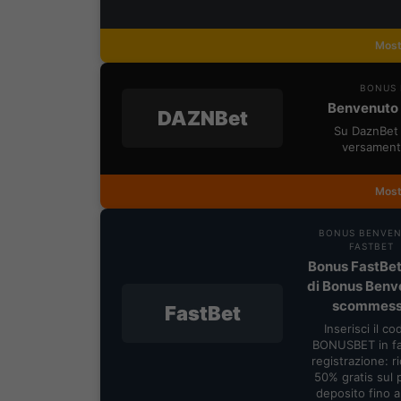
Most
BONUS 
Benvenuto 
DAZNBet
Su DaznBet 
versament
Most
BONUS BENVE
FASTBET
Bonus FastBet
di Bonus Benv
scommes
FastBet
Inserisci il co
BONUSBET in fa
registrazione: ric
50% gratis sul 
deposito fino 