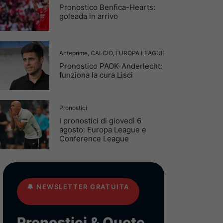
Pronostico Benfica-Hearts:
goleada in arrivo
Anteprime
,
CALCIO
,
EUROPA LEAGUE
Pronostico PAOK-Anderlecht:
funziona la cura Lisci
Pronostici
I pronostici di giovedì 6
agosto: Europa League e
Conference League
🔔
NEWSLETTER GRATUITA
Pronostici & Quote