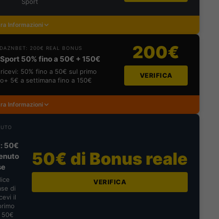
Sport
ra Informazioni
200€
DAZNBET: 200€ REAL BONUS
Sport 50% fino a 50€ + 150€
ricevi: 50% fino a 50€ sul primo
VERIFICA
o+ 5€ a settimana fino a 150€
ra Informazioni
NUTO
: 50€
50€ di Bonus reale
enuto
se
dice
VERIFICA
se di
evi il
primo
a 50€