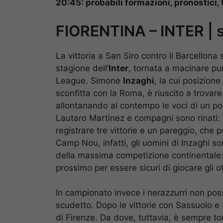
20:45: probabili formazioni, pronostici,
FIORENTINA – INTER | 
La vittoria a San Siro contro il Barcellon
stagione dell’
Inter
, tornata a macinare pu
League. Simone
Inzaghi
, la cui posizion
sconfitta con la Roma, è riuscito a trovare
allontanando al contempo le voci di un po
Lautaro Martinez e compagni sono rinati: ne
registrare tre vittorie e un pareggio, che
Camp Nou, infatti, gli uomini di Inzaghi so
della massima competizione continentale: 
prossimo per essere sicuri di giocare gli ot
In campionato invece i nerazzurri non poss
scudetto. Dopo le vittorie con Sassuolo e S
di Firenze. Da dove, tuttavia, è sempre tor