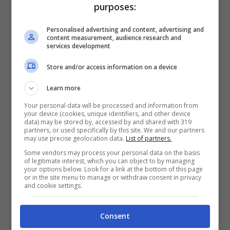
Per i nuovi registrati: 100% fino a 2.000€ in Bonus
purposes:
Scommesse + 50% del primo deposito fino a 50€
2050€
Personalised advertising and content, advertising and
content measurement, audience research and
services development
VERIFICA
Store and/or access information on a device
Mostra Informazioni
Learn more
Your personal data will be processed and information from
your device (cookies, unique identifiers, and other device
data) may be stored by, accessed by and shared with 319
partners, or used specifically by this site. We and our partners
may use precise geolocation data.
List of partners.
BONUS BENVENUTO LOTTOMATICA: 2050€
Some vendors may process your personal data on the basis
of legitimate interest, which you can object to by managing
Fino a 2050€ bonus scommesse e sport
your options below. Look for a link at the bottom of this page
Per i nuovi utenti della piattaforma: 100% fino a 50€ in
or in the site menu to manage or withdraw consent in privacy
Bonus Scommesse + 100% fino a 2000€ in Bonus
and cookie settings.
Sport
2050€
Consent