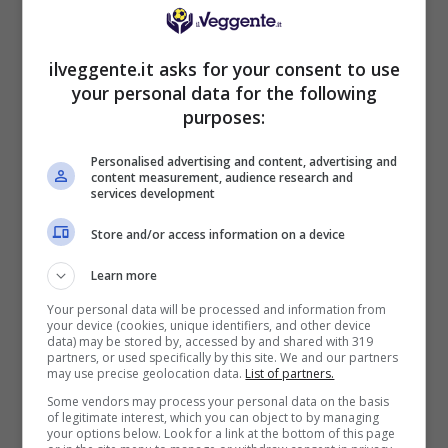
1000€
ilveggente.it asks for your consent to use
VERIFICA
your personal data for the following
purposes:
Mostra Informazioni
Personalised advertising and content, advertising and
content measurement, audience research and
services development
PlanetWin365
Store and/or access information on a device
BONUS PLANETWIN365: FINO A 2050€
Learn more
Planetwin365: 2050€ per sport e scommesse
Your personal data will be processed and information from
Iscrivendoti a PlanetWin365 ricevi: 100% fino a 2000€
your device (cookies, unique identifiers, and other device
in Bonus Scommesse + 100% fino a 50€ in Bonus
data) may be stored by, accessed by and shared with 319
Sport
partners, or used specifically by this site. We and our partners
may use precise geolocation data.
List of partners.
2050€
Some vendors may process your personal data on the basis
of legitimate interest, which you can object to by managing
your options below. Look for a link at the bottom of this page
VERIFICA