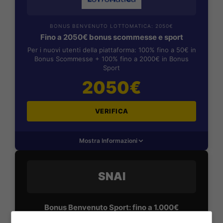
BONUS BENVENUTO LOTTOMATICA: 2050€
Fino a 2050€ bonus scommesse e sport
Per i nuovi utenti della piattaforma: 100% fino a 50€ in
Bonus Scommesse + 100% fino a 2000€ in Bonus
Sport
2050€
VERIFICA
Mostra Informazioni
SNAI
Bonus Benvenuto Sport: fino a 1.000€
50% sul deposito fino a 50€