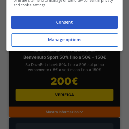
or in the site menu to manage or withdraw consent in privacy
and cookie settings.
Mostra Informazioni
Consent
DAZNBet
Manage options
BONUS DAZNBET: 200€ REAL BONUS
Benvenuto Sport 50% fino a 50€ + 150€
Su DaznBet ricevi: 50% fino a 50€ sul primo
versamento+ 5€ a settimana fino a 150€
200€
VERIFICA
Mostra Informazioni