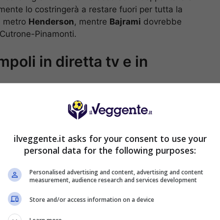
ente lo costringerà a restare fuori per tutta la
he metro
Henderson
, mentre
Bajrami
dovrebbe
o Cutrone-Pinamonti.
li in diretta tv e in
 15:00 allo stadio “Picco” di La Spezia, verrà
. La piattaforma, da quest’anno, detiene i diritti di
mo campionato di calcio italiano. Ha un costo
ilveggente.it asks for your consent to use your
aggiuntivi né per l’attivazione né per l’eventuale
personal data for the following purposes:
Personalised advertising and content, advertising and content
measurement, audience research and services development
er vedere la partita in diretta
Store and/or access information on a device