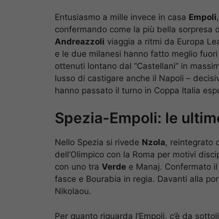
Entusiasmo a mille invece in casa
Empoli
confermando come la più bella sorpresa di
Andreazzoli
viaggia a ritmi da Europa Leag
e le due milanesi hanno fatto meglio fuori
ottenuti lontano dal “Castellani” in massim
lusso di castigare anche il Napoli – decisi
hanno passato il turno in Coppa Italia e
Spezia-Empoli: le ultim
Nello Spezia si rivede
Nzola
, reintegrato
dell’Olimpico con la Roma per motivi discip
con uno tra
Verde
e Manaj. Confermato il
fasce e Bourabia in regia. Davanti alla po
Nikolaou.
Per quanto riguarda l’Empoli, c’è da sottoli