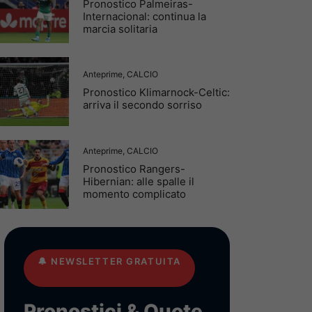
Pronostico Palmeiras-
Internacional: continua la
marcia solitaria
Anteprime
,
CALCIO
Pronostico Klimarnock-Celtic:
arriva il secondo sorriso
Anteprime
,
CALCIO
Pronostico Rangers-
Hibernian: alle spalle il
momento complicato
🔔
NEWSLETTER GRATUITA
Pronostici & Quote