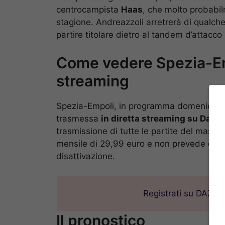
centrocampista
Haas
, che molto probabilm
stagione. Andreazzoli arretrerà di qualc
partire titolare dietro al tandem d’attacc
Come vedere Spezia-Empo
streaming
Spezia-Empoli, in programma domenica alle
trasmessa
in diretta streaming su Dazn
trasmissione di tutte le partite del massi
mensile di 29,99 euro e non prevede costi 
disattivazione.
Registrati su DAZN p
Il pronostico