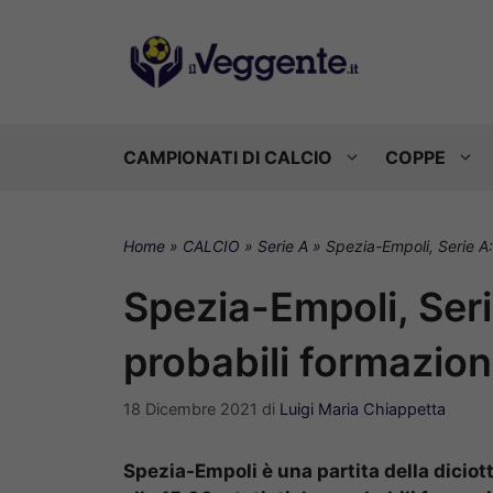
Vai
al
contenuto
CAMPIONATI DI CALCIO
COPPE
Home
»
CALCIO
»
Serie A
»
Spezia-Empoli, Serie A:
Spezia-Empoli, Seri
probabili formazioni
18 Dicembre 2021
di
Luigi Maria Chiappetta
Spezia-Empoli è una partita della diciot