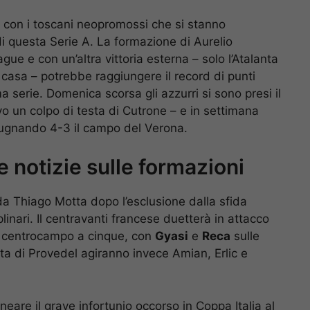
, con i toscani neopromossi che si stanno
 questa Serie A. La formazione di Aurelio
ue e con un’altra vittoria esterna – solo l’Atalanta
 casa – potrebbe raggiungere il record di punti
a serie. Domenica scorsa gli azzurri si sono presi il
vo un colpo di testa di Cutrone – e in settimana
spugnando 4-3 il campo del Verona.
e notizie sulle formazioni
 da Thiago Motta dopo l’esclusione dalla sfida
linari. Il centravanti francese duetterà in attacco
 centrocampo a cinque, con
Gyasi
e
Reca
sulle
rta di Provedel agiranno invece Amian, Erlic e
neare il grave infortunio occorso in Coppa Italia al