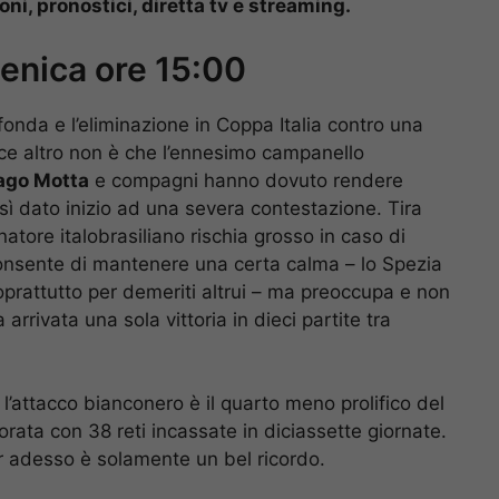
oni, pronostici, diretta tv e streaming.
enica ore 15:00
onda e l’eliminazione in Coppa Italia contro una
cce altro non è che l’ennesimo campanello
ago Motta
e compagni hanno dovuto rendere
osì dato inizio ad una severa contestazione. Tira
enatore italobrasiliano rischia grosso in caso di
e consente di mantenere una certa calma – lo Spezia
oprattutto per demeriti altrui – ma preoccupa e non
 arrivata una sola vittoria in dieci partite tra
i: l’attacco bianconero è il quarto meno prolifico del
forata con 38 reti incassate in diciassette giornate.
er adesso è solamente un bel ricordo.