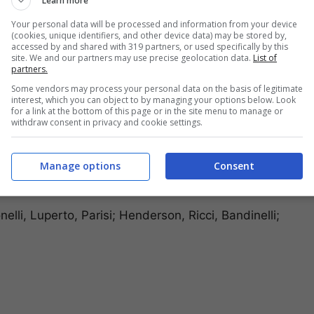
Learn more
Your personal data will be processed and information from your device
ta ad una partita più equilibrata del previsto, al
(cookies, unique identifiers, and other device data) may be stored by,
opposti.
Dopo la contestazione i liguri
accessed by and shared with 319 partners, or used specifically by this
site. We and our partners may use precise geolocation data.
List of
la fine dovrebbero essere i toscani a prevalere,
partners.
nsiva dei padroni di casa.
Empoli favorito in un
Some vendors may process your personal data on the basis of legitimate
interest, which you can object to by managing your options below. Look
for a link at the bottom of this page or in the site menu to manage or
withdraw consent in privacy and cookie settings.
pezia-Empoli
Manage options
Consent
Nikolaou; Gyasi, Kovalenko, Bourabia, Maggiore,
nelli, Luperto, Parisi; Henderson, Ricci, Bandinelli;