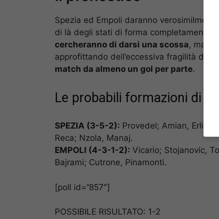
Spezia ed Empoli daranno verosimilmente vi
di là degli stati di forma completamente 
cercheranno di darsi una scossa
, ma al
approfittando dell’eccessiva fragilità dife
match da almeno un gol per parte
.
Le probabili formazioni di S
SPEZIA (3-5-2):
Provedel; Amian, Erlic, 
Reca; Nzola, Manaj.
EMPOLI (4-3-1-2):
Vicario; Stojanovic, To
Bajrami; Cutrone, Pinamonti.
[poll id=”857″]
POSSIBILE RISULTATO: 1-2