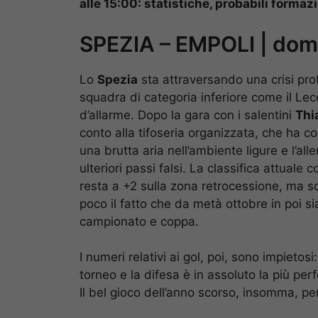
alle 15:00: statistiche, probabili formazi
SPEZIA – EMPOLI | dom
Lo
Spezia
sta attraversando una crisi prof
squadra di categoria inferiore come il Le
d’allarme. Dopo la gara con i salentini
Thi
conto alla tifoseria organizzata, che ha c
una brutta aria nell’ambiente ligure e l’all
ulteriori passi falsi. La classifica attual
resta a +2 sulla zona retrocessione, ma s
poco il fatto che da metà ottobre in poi sia
campionato e coppa.
I numeri relativi ai gol, poi, sono impietos
torneo e la difesa è in assoluto la più per
Il bel gioco dell’anno scorso, insomma, p