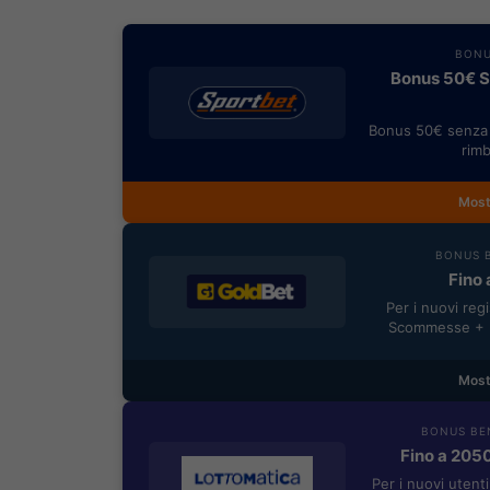
BONU
Bonus 50€ SE
Bonus 50€ senza 
rimb
Most
BONUS B
Fino 
Per i nuovi reg
Scommesse + 5
Most
BONUS BE
Fino a 205
Per i nuovi utent