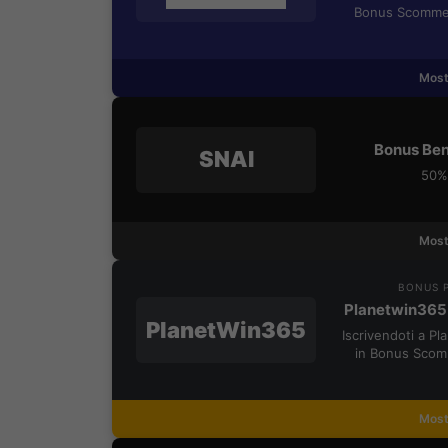
Bonus Scommes
Most
Bonus Ben
SNAI
50% 
Most
BONUS P
Planetwin365
PlanetWin365
Iscrivendoti a P
in Bonus Scom
Most