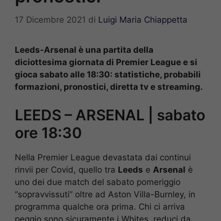
17 Dicembre 2021
di
Luigi Maria Chiappetta
Leeds-Arsenal è una partita della
diciottesima giornata di Premier League e si
gioca sabato alle 18:30: statistiche, probabili
formazioni, pronostici, diretta tv e streaming.
LEEDS – ARSENAL | sabato
ore 18:30
Nella Premier League devastata dai continui
rinvii per Covid, quello tra
Leeds
e
Arsenal
è
uno dei due match del sabato pomeriggio
“sopravvissuti” oltre ad Aston Villa-Burnley, in
programma qualche ora prima. Chi ci arriva
peggio sono sicuramente i Whites, reduci da