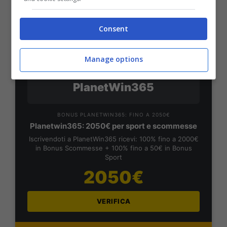
VERIFICA
Consent
Mostra Informazioni
Manage options
PlanetWin365
BONUS PLANETWIN365: FINO A 2050€
Planetwin365: 2050€ per sport e scommesse
Iscrivendoti a PlanetWin365 ricevi: 100% fino a 2000€
in Bonus Scommesse + 100% fino a 50€ in Bonus
Sport
2050€
VERIFICA