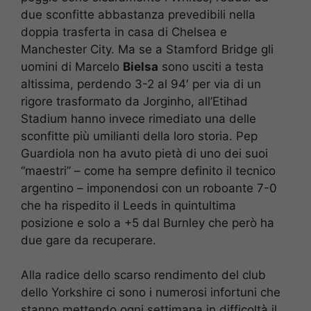
due sconfitte abbastanza prevedibili nella
doppia trasferta in casa di Chelsea e
Manchester City. Ma se a Stamford Bridge gli
uomini di Marcelo
Bielsa
sono usciti a testa
altissima, perdendo 3-2 al 94′ per via di un
rigore trasformato da Jorginho, all’Etihad
Stadium hanno invece rimediato una delle
sconfitte più umilianti della loro storia. Pep
Guardiola non ha avuto pietà di uno dei suoi
“maestri” – come ha sempre definito il tecnico
argentino – imponendosi con un roboante 7-0
che ha rispedito il Leeds in quintultima
posizione e solo a +5 dal Burnley che però ha
due gare da recuperare.
Alla radice dello scarso rendimento del club
dello Yorkshire ci sono i numerosi infortuni che
stanno mettendo ogni settimana in difficoltà il