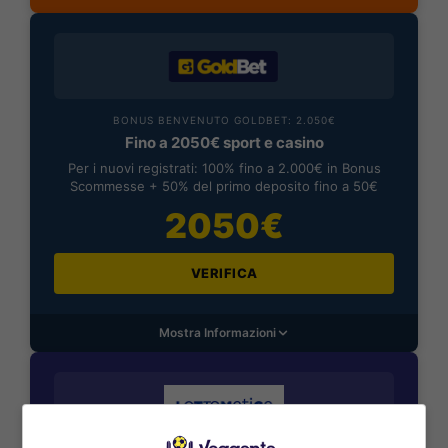
BONUS BENVENUTO GOLDBET: 2.050€
Fino a 2050€ sport e casino
Per i nuovi registrati: 100% fino a 2.000€ in Bonus
Scommesse + 50% del primo deposito fino a 50€
2050€
VERIFICA
Mostra Informazioni