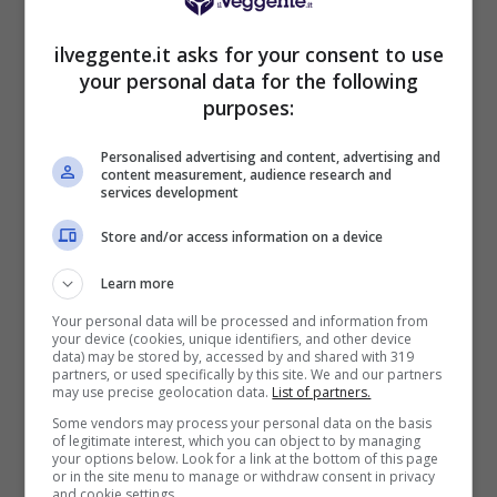
BONUS BENVENUTO LOTTOMATICA: 2050€
Fino a 2050€ bonus scommesse e sport
ilveggente.it asks for your consent to use
Per i nuovi utenti della piattaforma: 100% fino a 50€ in
your personal data for the following
Bonus Scommesse + 100% fino a 2000€ in Bonus
purposes:
Sport
2050€
Personalised advertising and content, advertising and
content measurement, audience research and
services development
VERIFICA
Store and/or access information on a device
Mostra Informazioni
Learn more
Your personal data will be processed and information from
your device (cookies, unique identifiers, and other device
SNAI
data) may be stored by, accessed by and shared with 319
partners, or used specifically by this site. We and our partners
may use precise geolocation data.
List of partners.
Bonus Benvenuto Sport: fino a 1.000€
Some vendors may process your personal data on the basis
of legitimate interest, which you can object to by managing
50% sul deposito fino a 50€
your options below. Look for a link at the bottom of this page
1000€
or in the site menu to manage or withdraw consent in privacy
and cookie settings.