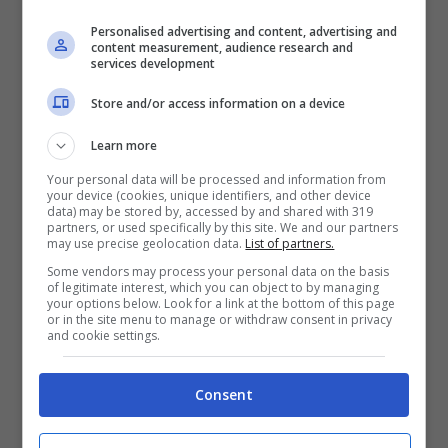
Mostra Informazioni
Personalised advertising and content, advertising and
content measurement, audience research and
services development
SNAI
Store and/or access information on a device
Learn more
Bonus Benvenuto Sport: fino a 1.000€
Your personal data will be processed and information from
50% sul deposito fino a 50€
your device (cookies, unique identifiers, and other device
1000€
data) may be stored by, accessed by and shared with 319
partners, or used specifically by this site. We and our partners
may use precise geolocation data.
List of partners.
VERIFICA
Some vendors may process your personal data on the basis
of legitimate interest, which you can object to by managing
your options below. Look for a link at the bottom of this page
or in the site menu to manage or withdraw consent in privacy
Mostra Informazioni
and cookie settings.
Consent
PlanetWin365