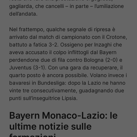
gagliarda, che cancelli – in parte – l’umiliazione
dell’andata.
Nel frattempo, qualche segnale di ripresa è
arrivato dal match di campionato con il Crotone,
battuto a fatica 3-2. Ossigeno per Inzaghi che
aveva accusato il colpo inflittogli dal Bayern
perdendone due di fila contro Bologna (2-0) e
Juventus (3-1). Con una gara da recuperare, il
quarto posto è ancora possibile. Volano invece i
bavaresi in Bundesliga: dopo la Lazio ne hanno
vinte tre consecutivamente, guadagnando due
punti sull’inseguitrice Lipsia.
Bayern Monaco-Lazio: le
ultime notizie sulle