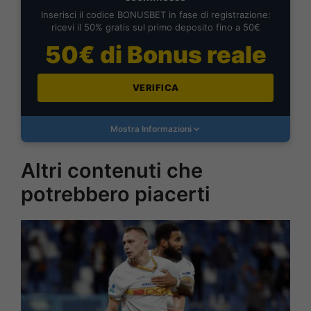
Inserisci il codice BONUSBET in fase di registrazione:
ricevi il 50% gratis sul primo deposito fino a 50€
50€ di Bonus reale
VERIFICA
Mostra Informazioni
Altri contenuti che
potrebbero piacerti