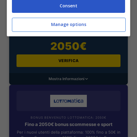
Consent
BONUS BENVENUTO GOLDBET: 2.050€
Fino a 2050€ sport e casino
Manage options
Per i nuovi registrati: 100% fino a 2.000€ in Bonus
Scommesse + 50% del primo deposito fino a 50€
2050€
VERIFICA
Mostra Informazioni
BONUS BENVENUTO LOTTOMATICA: 2050€
Fino a 2050€ bonus scommesse e sport
Per i nuovi utenti della piattaforma: 100% fino a 50€ in