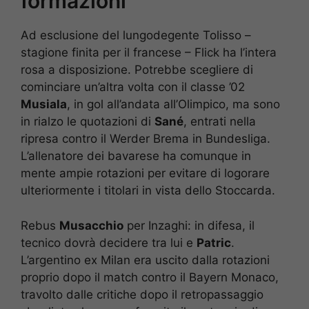
formazioni
Ad esclusione del lungodegente Tolisso –
stagione finita per il francese – Flick ha l’intera
rosa a disposizione. Potrebbe scegliere di
cominciare un’altra volta con il classe ’02
Musiala
, in gol all’andata all’Olimpico, ma sono
in rialzo le quotazioni di
Sané
, entrati nella
ripresa contro il Werder Brema in Bundesliga.
L’allenatore dei bavarese ha comunque in
mente ampie rotazioni per evitare di logorare
ulteriormente i titolari in vista dello Stoccarda.
Rebus
Musacchio
per Inzaghi: in difesa, il
tecnico dovrà decidere tra lui e
Patric
.
L’argentino ex Milan era uscito dalla rotazioni
proprio dopo il match contro il Bayern Monaco,
travolto dalle critiche dopo il retropassaggio