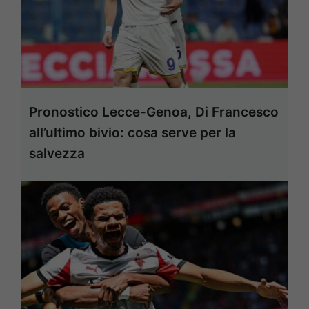
Pronostico Lecce-Genoa, Di Francesco
all’ultimo bivio: cosa serve per la
salvezza