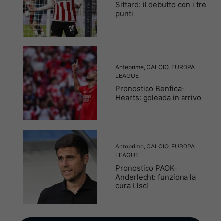
Sittard: il debutto con i tre
punti
Anteprime
,
CALCIO
,
EUROPA
LEAGUE
Pronostico Benfica-
Hearts: goleada in arrivo
Anteprime
,
CALCIO
,
EUROPA
LEAGUE
Pronostico PAOK-
Anderlecht: funziona la
cura Lisci