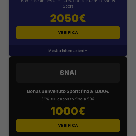
Bonus Scommesse + 100% fino a 2000€ in Bonus
Sport
2050€
VERIFICA
Mostra Informazioni
SNAI
Bonus Benvenuto Sport: fino a 1.000€
50% sul deposito fino a 50€
1000€
VERIFICA