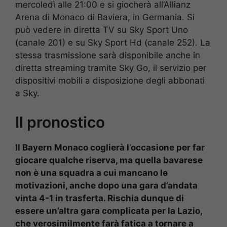
mercoledì alle 21:00 e si giocherà all’Allianz
Arena di Monaco di Baviera, in Germania. Si
può vedere in diretta TV su Sky Sport Uno
(canale 201) e su Sky Sport Hd (canale 252). La
stessa trasmissione sarà disponibile anche in
diretta streaming tramite Sky Go, il servizio per
dispositivi mobili a disposizione degli abbonati
a Sky.
Il pronostico
Il Bayern Monaco coglierà l’occasione per far
giocare qualche riserva, ma quella bavarese
non è una squadra a cui mancano le
motivazioni, anche dopo una gara d’andata
vinta 4-1 in trasferta. Rischia dunque di
essere un’altra gara complicata per la Lazio,
che verosimilmente farà fatica a tornare a