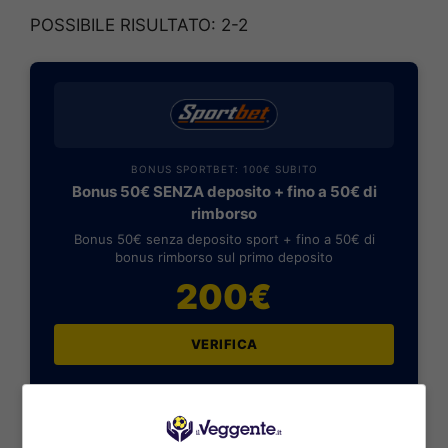
POSSIBILE RISULTATO: 2-2
BONUS SPORTBET: 100€ SUBITO
Bonus 50€ SENZA deposito + fino a 50€ di
rimborso
Bonus 50€ senza deposito sport + fino a 50€ di
bonus rimborso sul primo deposito
200€
VERIFICA
Mostra Informazioni