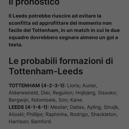
Il pronostico
Il Leeds potrebbe riuscire ad evitare la
sconfitta ed approfittare del momento non
facile del Tottenham, in un match in cui le due
squadre dovrebbero segnare almeno un gol a
testa.
Le probabili formazioni di
Tottenham-Leeds
TOTTENHAM (4-2-3-1):
Lloris; Aurier,
Alderweireld, Dier, Reguilon; Hojbjerg, Sissoko;
Bergwijn, Ndombele, Son; Kane.
LEEDS (4-1-4-1):
Meslier; Dallas, Ayling, Struijk,
Alioski; Phillips; Raphinha, Rodrigo, Shackleton,
Harrison; Bamford.