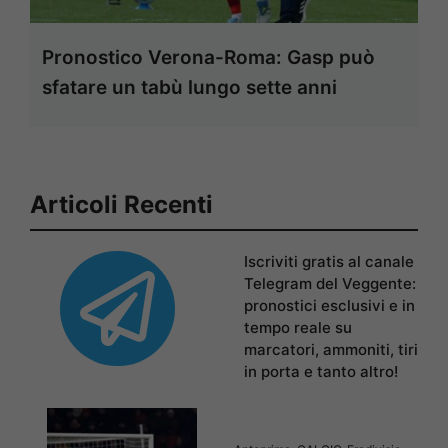
Pronostico Verona-Roma: Gasp può
sfatare un tabù lungo sette anni
Articoli Recenti
Iscriviti gratis al canale
Telegram del Veggente:
pronostici esclusivi e in
tempo reale su
marcatori, ammoniti, tiri
in porta e tanto altro!