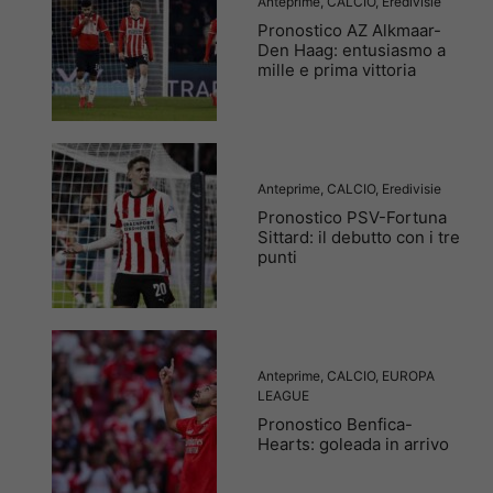
Anteprime
,
CALCIO
,
Eredivisie
Pronostico AZ Alkmaar-
Den Haag: entusiasmo a
mille e prima vittoria
Anteprime
,
CALCIO
,
Eredivisie
Pronostico PSV-Fortuna
Sittard: il debutto con i tre
punti
Anteprime
,
CALCIO
,
EUROPA
LEAGUE
Pronostico Benfica-
Hearts: goleada in arrivo