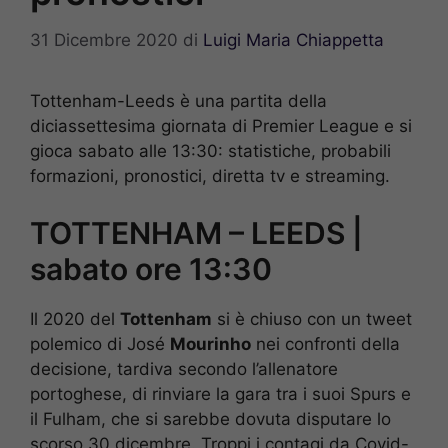
31 Dicembre 2020
di
Luigi Maria Chiappetta
Tottenham-Leeds è una partita della
diciassettesima giornata di Premier League e si
gioca sabato alle 13:30: statistiche, probabili
formazioni, pronostici, diretta tv e streaming.
TOTTENHAM – LEEDS |
sabato ore 13:30
Il 2020 del
Tottenham
si è chiuso con un tweet
polemico di José
Mourinho
nei confronti della
decisione, tardiva secondo l’allenatore
portoghese, di rinviare la gara tra i suoi Spurs e
il Fulham, che si sarebbe dovuta disputare lo
scorso 30 dicembre. Troppi i contagi da Covid-