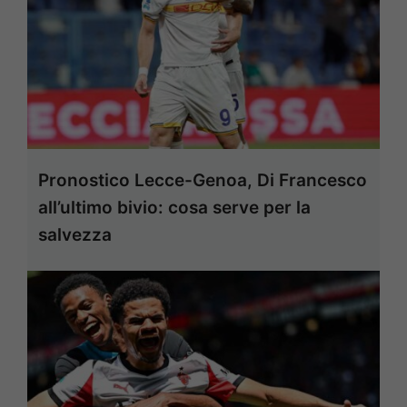
Pronostico Lecce-Genoa, Di Francesco
all’ultimo bivio: cosa serve per la
salvezza