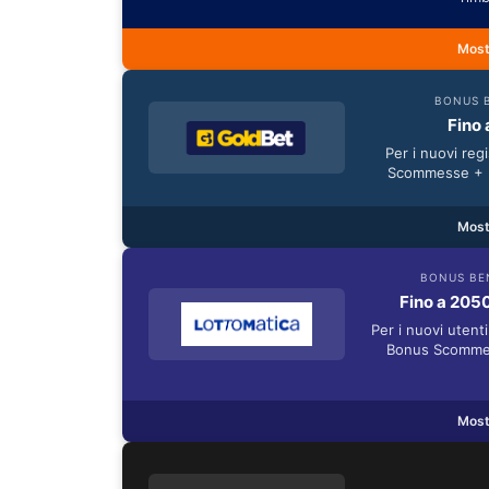
Most
BONUS B
Fino 
Per i nuovi reg
Scommesse + 5
Most
BONUS BE
Fino a 205
Per i nuovi utent
Bonus Scommes
Most