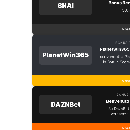
Bonus Ben
SNAI
50% 
Most
BONUS P
Planetwin365
PlanetWin365
Iscrivendoti a P
in Bonus Scom
Most
BONUS 
Benvenuto 
DAZNBet
Su DaznBet 
versament
Most