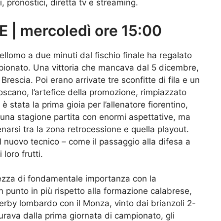
i, pronostici, diretta tv e streaming.
| mercoledì ore 15:00
llomo a due minuti dal fischio finale ha regalato
pionato. Una vittoria che mancava dal 5 dicembre,
 Brescia. Poi erano arrivate tre sconfitte di fila e un
scano, l’artefice della promozione, rimpiazzato
 è stata la prima gioia per l’allenatore fiorentino,
re una stagione partita con enormi aspettative, ma
rsi tra la zona retrocessione e quella playout.
el nuovo tecnico – come il passaggio alla difesa a
loro frutti.
vezza di fondamentale importanza con la
n punto in più rispetto alla formazione calabrese,
rby lombardo con il Monza, vinto dai brianzoli 2-
 durava dalla prima giornata di campionato, gli