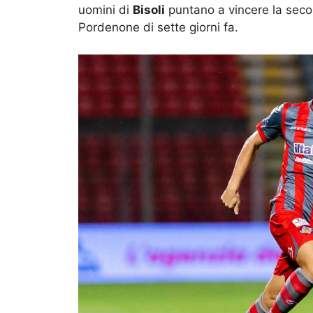
uomini di
Bisoli
puntano a vincere la seco
Pordenone di sette giorni fa.