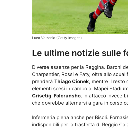
Luca Valzania (Getty Images)
Le ultime notizie sulle 
Diverse assenze per la Reggina. Baroni de
Charpentier, Rossi e Faty, oltre allo squal
prenderà
Thiago Cionek
, mentre il resto
elementi scesi in campo al Mapei Stadium
Crisetig-Folorunsho
, in attacco invece
Li
che dovrebbe alternarsi a gara in corso co
Infermeria piena anche per Bisoli. Fornasi
indisponibili per la trasferta di Reggio C