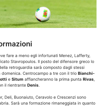
formazioni
ve fare a meno egli infortunati Menez, Lafferty,
ificato Stavropoulos. Il posto del difensore greco lo
 della retroguardia sarà composto dagli stessi
 domenica. Centrocampo a tre con il trio
Bianchi-
otti
e
Situm
affiancheranno la prima punta
Rivas
,
n il rientrante
Denis
.
er, Deli, Buonaiuto, Ceravolo e Crescenzi sono
alabria. Sarà una formazione rimaneggiata in quanto