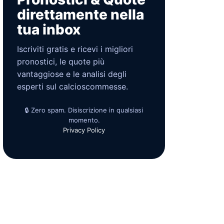
direttamente nella
tua inbox
Iscriviti gratis e ricevi i migliori
pronostici, le quote più
vantaggiose e le analisi degli
esperti sul calcioscommesse.
🔒 Zero spam. Disiscrizione in qualsiasi
momento.
Privacy Policy