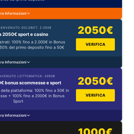
ra Informazioni
2050€
ENVENUTO GOLDBET: 2.050€
a 2050€ sport e casino
istrati: 100% fino a 2.000€ in Bonus
VERIFICA
0% del primo deposito fino a 50€
ra Informazioni
NVENUTO LOTTOMATICA: 2050€
2050€
0€ bonus scommesse e sport
i della piattaforma: 100% fino a 50€ in
VERIFICA
se + 100% fino a 2000€ in Bonus
Sport
ra Informazioni
1000€