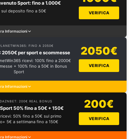
venuto Sport: fino a 1.000€
sul deposito fino a 50€
VERIFICA
ra Informazioni
LANETWIN365: FINO A 2050€
2050€
: 2050€ per sport e scommesse
lanetWin365 ricevi: 100% fino a 2000€
VERIFICA
messe + 100% fino a 50€ in Bonus
Sport
ra Informazioni
200€
DAZNBET: 200€ REAL BONUS
Sport 50% fino a 50€ + 150€
ricevi: 50% fino a 50€ sul primo
VERIFICA
o+ 5€ a settimana fino a 150€
ra Informazioni