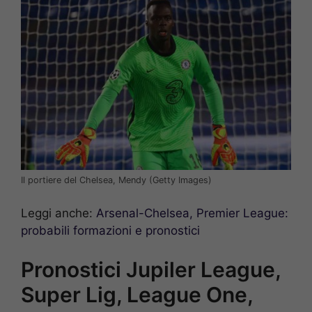
Il portiere del Chelsea, Mendy (Getty Images)
Leggi anche:
Arsenal-Chelsea, Premier League:
probabili formazioni e pronostici
Pronostici Jupiler League,
Super Lig, League One,