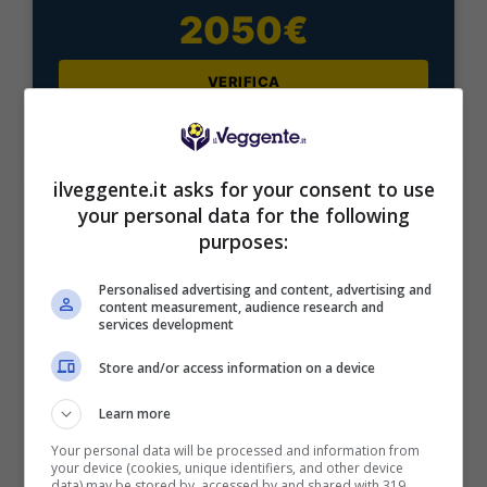
2050€
VERIFICA
Mostra Informazioni
ilveggente.it asks for your consent to use
your personal data for the following
purposes:
BONUS BENVENUTO LOTTOMATICA: 2050€
Personalised advertising and content, advertising and
content measurement, audience research and
Fino a 2050€ bonus scommesse e sport
services development
Per i nuovi utenti della piattaforma: 100% fino a 50€ in
Bonus Scommesse + 100% fino a 2000€ in Bonus
Store and/or access information on a device
Sport
2050€
Learn more
Your personal data will be processed and information from
your device (cookies, unique identifiers, and other device
VERIFICA
data) may be stored by, accessed by and shared with 319