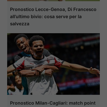
Pronostico Lecce-Genoa, Di Francesco
all’ultimo bivio: cosa serve per la
salvezza
Pronostico Milan-Cagliari: match point