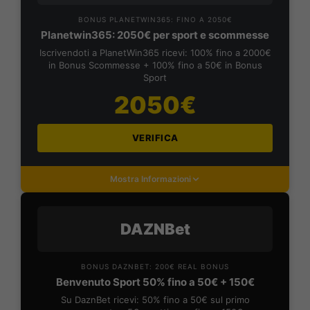
BONUS PLANETWIN365: FINO A 2050€
Planetwin365: 2050€ per sport e scommesse
Iscrivendoti a PlanetWin365 ricevi: 100% fino a 2000€
in Bonus Scommesse + 100% fino a 50€ in Bonus
Sport
2050€
VERIFICA
Mostra Informazioni
DAZNBet
BONUS DAZNBET: 200€ REAL BONUS
Benvenuto Sport 50% fino a 50€ + 150€
Su DaznBet ricevi: 50% fino a 50€ sul primo