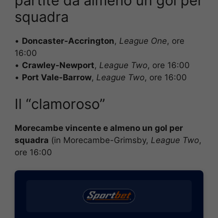
partite da almeno un gol per
squadra
•
Doncaster-Accrington
,
League One
, ore
16:00
•
Crawley-Newport
,
League Two
, ore 16:00
•
Port Vale-Barrow
,
League Two
, ore 16:00
Il “clamoroso”
Morecambe vincente e almeno un gol per
squadra
(in Morecambe-Grimsby,
League Two
,
ore 16:00