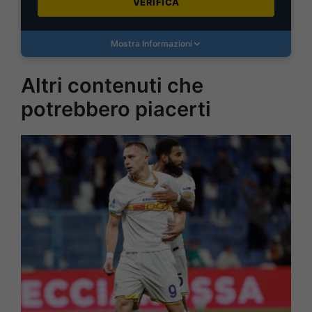
VERIFICA
Mostra Informazioni
Altri contenuti che
potrebbero piacerti