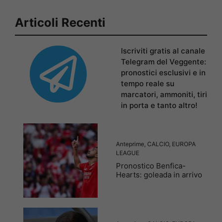
Articoli Recenti
Iscriviti gratis al canale
Telegram del Veggente:
pronostici esclusivi e in
tempo reale su
marcatori, ammoniti, tiri
in porta e tanto altro!
Anteprime
,
CALCIO
,
EUROPA
LEAGUE
Pronostico Benfica-
Hearts: goleada in arrivo