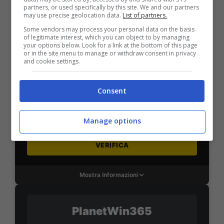
partners, or used specifically by this site. We and our partners
may use precise geolocation data.
List of partners.
Mostra Informazioni
Some vendors may process your personal data on the basis
of legitimate interest, which you can object to by managing
your options below. Look for a link at the bottom of this page
or in the site menu to manage or withdraw consent in privacy
SNAI
and cookie settings.
Bonus Benvenuto Sport: fino a 1.000€
Consent
50% sul deposito fino a 50€
1000€
Manage options
VERIFICA
Mostra Informazioni
PlanetWin365