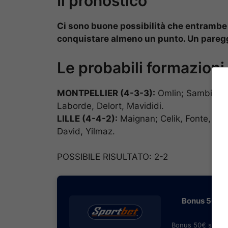
Il pronostico
Ci sono buone possibilità che entrambe 
conquistare almeno un punto. Un paregg
Le probabili formazioni 
MONTPELLIER (4-3-3):
Omlin; Sambia, Me
Laborde, Delort, Mavididi.
LILLE (4-4-2):
Maignan; Celik, Fonte, B
David, Yilmaz.
POSSIBILE RISULTATO: 2-2
BONU
Bonus 50€ SE
Bonus 50€ senza 