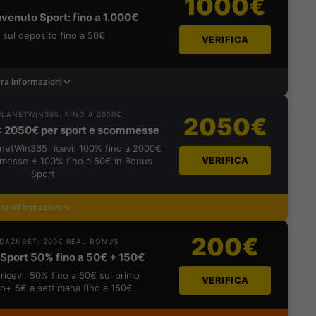
1000€
venuto Sport: fino a 1.000€
sul deposito fino a 50€
VERIFICA
ra Informazioni
LANETWIN365: FINO A 2050€
2050€
: 2050€ per sport e scommesse
lanetWin365 ricevi: 100% fino a 2000€
VERIFICA
messe + 100% fino a 50€ in Bonus
Sport
ra Informazioni
200€
DAZNBET: 200€ REAL BONUS
Sport 50% fino a 50€ + 150€
ricevi: 50% fino a 50€ sul primo
VERIFICA
o+ 5€ a settimana fino a 150€