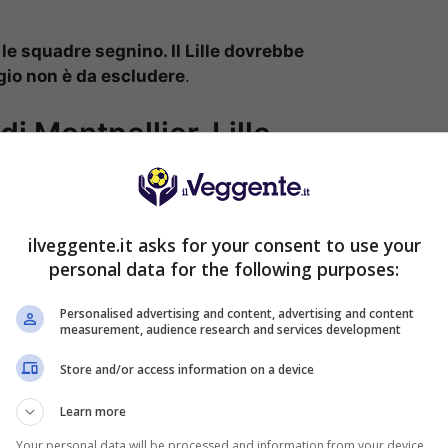
le squadre segnino. Il Lille dovrebbe
io non è da escludere
.
di Montpellier-Lille
ndes, Congré, Ristic; Mollet, Chotard, Ferri;
otman, Mandava; Ikoné, André, Soumaré, Bamba;
ilveggente.it asks for your consent to use your
personal data for the following purposes:
Personalised advertising and content, advertising and content
measurement, audience research and services development
Store and/or access information on a device
S SPORTBET: 100€ SUBITO
200€
NZA deposito + fino a 50€ di
Learn more
rimborso
VERIFICA
deposito sport + fino a 50€ di bonus
Your personal data will be processed and information from your device