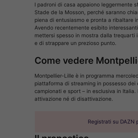
I padroni di casa appaiono leggermente sfa
Stade de la Mosson, perché saranno chiam
piena di entusiasmo e pronta a ribaltare 
Avendo recentemente esibito interessanti
mettersi spesso in mostra dalla trequarti 
e di strappare un prezioso punto.
Come vedere Montpellier
Montpellier-Lille è in programma mercoled
piattaforma di streaming in possesso dei dir
campionati e sport – in esclusiva in Italia
attivazione né di disattivazione.
Registrati su DAZN p