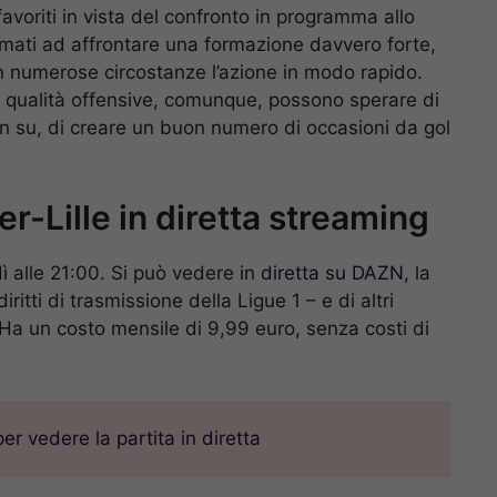
voriti in vista del confronto in programma allo
ati ad affrontare una formazione davvero forte,
in numerose circostanze l’azione in modo rapido.
 qualità offensive, comunque, possono sperare di
in su, di creare un buon numero di occasioni da gol
-Lille in diretta streaming
ì alle 21:00. Si può vedere in
diretta su DAZN
, la
itti di trasmissione della Ligue 1 – e di altri
. Ha un costo mensile di 9,99 euro, senza costi di
er vedere la partita in diretta