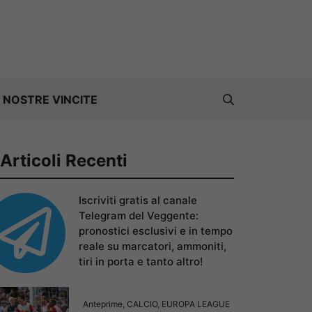
 NOSTRE VINCITE
Articoli Recenti
Iscriviti gratis al canale
Telegram del Veggente:
pronostici esclusivi e in tempo
reale su marcatori, ammoniti,
tiri in porta e tanto altro!
Anteprime
,
CALCIO
,
EUROPA LEAGUE