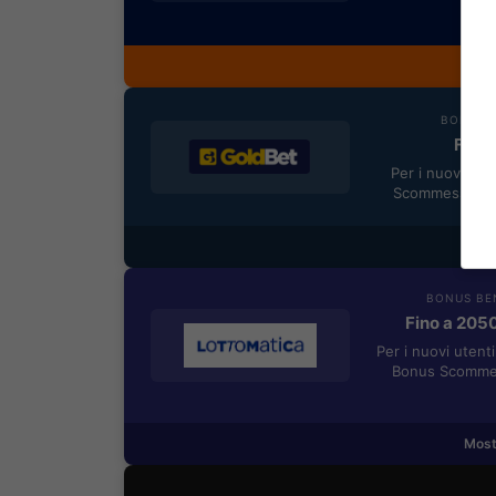
rimb
Most
BONUS B
Fino 
Per i nuovi reg
Scommesse + 5
Most
BONUS BE
Fino a 205
Per i nuovi utent
Bonus Scommes
Most