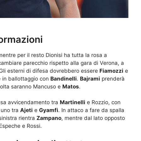
formazioni
mentre per il resto Dionisi ha tutta la rosa a
cambiare parecchio rispetto alla gara di Verona, a
 Gli esterni di difesa dovrebbero essere
Fiamozzi
e
 in ballottaggio con
Bandinelli
.
Bajrami
prenderà
avolta saranno Mancuso e
Matos
.
fesa avvicendamento tra
Martinelli
e Rozzio, con
 uno tra
Ajeti
e
Gyamfi
. In attaco a fare da spalla
sinistra rientra
Zampano
, mentre dal lato opposto
 Espeche e Rossi.