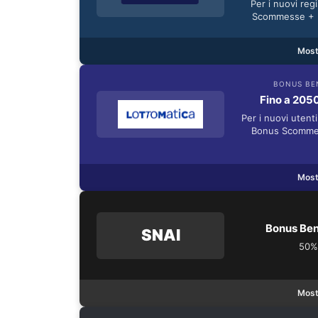
Per i nuovi reg
Scommesse + 5
Most
BONUS BE
Fino a 205
Per i nuovi utent
Bonus Scommes
Most
Bonus Ben
SNAI
50% 
Most