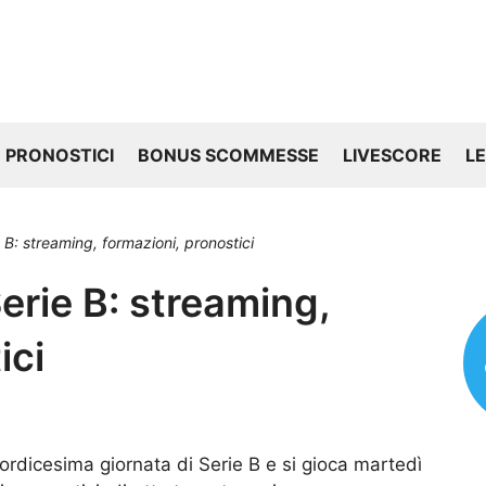
PRONOSTICI
BONUS SCOMMESSE
LIVESCORE
LE
B: streaming, formazioni, pronostici
erie B: streaming,
ici
ordicesima giornata di Serie B e si gioca martedì