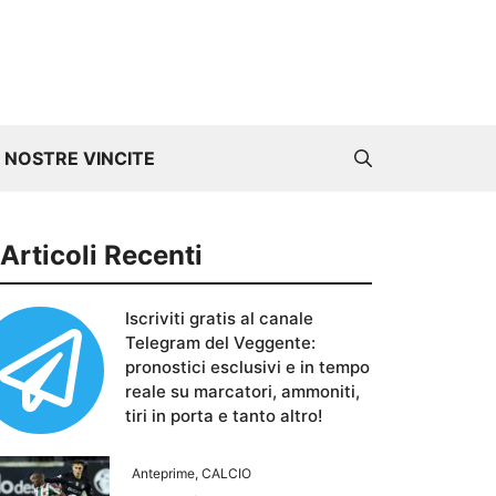
 NOSTRE VINCITE
Articoli Recenti
Iscriviti gratis al canale
Telegram del Veggente:
pronostici esclusivi e in tempo
reale su marcatori, ammoniti,
tiri in porta e tanto altro!
Anteprime
,
CALCIO