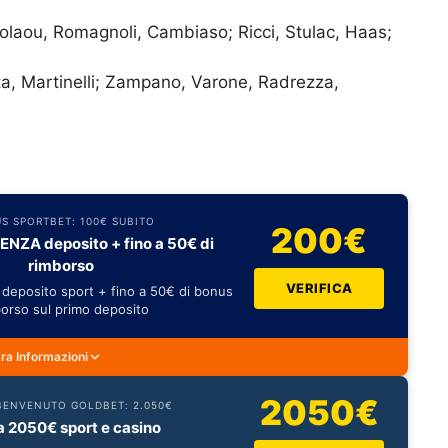
kolaou, Romagnoli, Cambiaso; Ricci, Stulac, Haas;
sta, Martinelli; Zampano, Varone, Radrezza,
S SPORTBET: 100€ SUBITO
200€
NZA deposito + fino a 50€ di
rimborso
VERIFICA
deposito sport + fino a 50€ di bonus
orso sul primo deposito
ra Informazioni
2050€
ENVENUTO GOLDBET: 2.050€
a 2050€ sport e casino