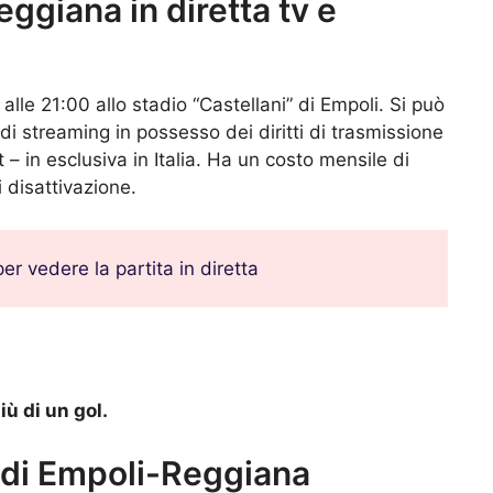
giana in diretta tv e
le 21:00 allo stadio “Castellani” di Empoli. Si può
di streaming in possesso dei diritti di trasmissione
t – in esclusiva in Italia. Ha un costo mensile di
 disattivazione.
er vedere la partita in diretta
ù di un gol.
i di Empoli-Reggiana