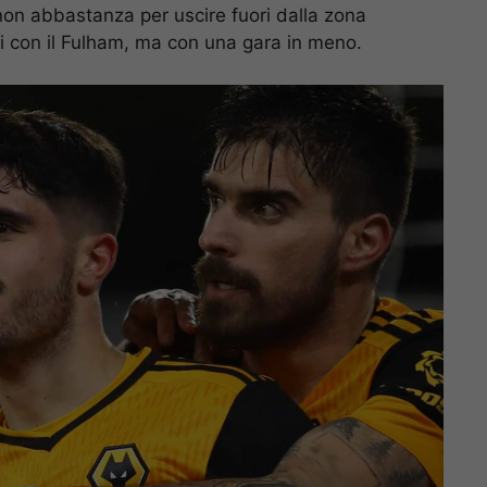
 non abbastanza per uscire fuori dalla zona
ti con il Fulham, ma con una gara in meno.