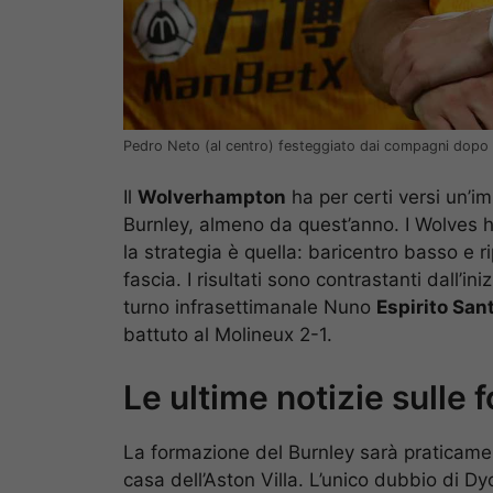
Pedro Neto (al centro) festeggiato dai compagni dopo i
Il
Wolverhampton
ha per certi versi un’i
Burnley, almeno da quest’anno. I Wolves ha
la strategia è quella: baricentro basso e ri
fascia. I risultati sono contrastanti dall’i
turno infrasettimanale Nuno
Espirito San
battuto al Molineux 2-1.
Le ultime notizie sulle 
La formazione del Burnley sarà praticamen
casa dell’Aston Villa. L’unico dubbio di D