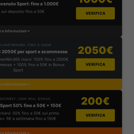
venuto Sport: fino a 1.000€
sul deposito fino a 50€
VERIFICA
ra Informazioni
LANETWIN365: FINO A 2050€
2050€
: 2050€ per sport e scommesse
lanetWin365 ricevi: 100% fino a 2000€
VERIFICA
messe + 100% fino a 50€ in Bonus
Sport
ra Informazioni
200€
DAZNBET: 200€ REAL BONUS
Sport 50% fino a 50€ + 150€
ricevi: 50% fino a 50€ sul primo
VERIFICA
o+ 5€ a settimana fino a 150€
ra Informazioni