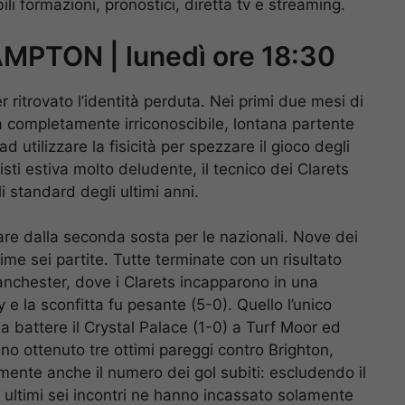
ili formazioni, pronostici, diretta tv e streaming.
PTON | lunedì ore 18:30
ritrovato l’identità perduta. Nei primi due mesi di
 completamente irriconoscibile, lontana partente
d utilizzare la fisicità per spezzare il gioco degli
ti estiva molto deludente, il tecnico dei Clarets
 standard degli ultimi anni.
nare dalla seconda sosta per le nazionali. Nove dei
ltime sei partite. Tutte terminate con un risultato
anchester, dove i Clarets incapparono in una
y e la sconfitta fu pesante (5-0). Quello l’unico
 a battere il Crystal Palace (1-0) a Turf Moor ed
no ottenuto tre ottimi pareggi contro Brighton,
lmente anche il numero dei gol subiti: escludendo il
 ultimi sei incontri ne hanno incassato solamente