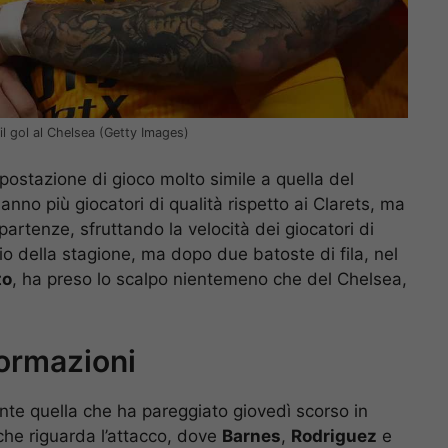
l gol al Chelsea (Getty Images)
mpostazione di gioco molto simile a quella del
nno più giocatori di qualità rispetto ai Clarets, ma
partenze, sfruttando la velocità dei giocatori di
nizio della stagione, ma dopo due batoste di fila, nel
to
, ha preso lo scalpo nientemeno che del Chelsea,
formazioni
te quella che ha pareggiato giovedì scorso in
yche riguarda l’attacco, dove
Barnes
,
Rodriguez
e