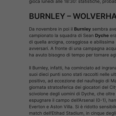
gioca lunedì alle 18:30: statistiche, probab
BURNLEY – WOLVERHAM
Da novembre in poi il
Burnley
sembra aver 
campionato la squadra di Sean
Dyche
era
di quella arcigna, coraggiosa e abilissima a
avversari. A fronte di una campagna acquis
ha avuto bisogno di tempo per tornare agli
Il Burnley, infatti, ha cominciato ad ingra
suoi dieci punti sono stati raccolti nelle u
positivo, ad eccezione del naufragio di M
giornata stratosferica dei giocatori del Cit
scivolone degli uomini di Dyche, che oltre
espugnare il campo dell’Arsenal (0-1), han
Everton e Aston Villa. Si è ridotto sensibi
match dell’Etihad Stadium, in cinque degli