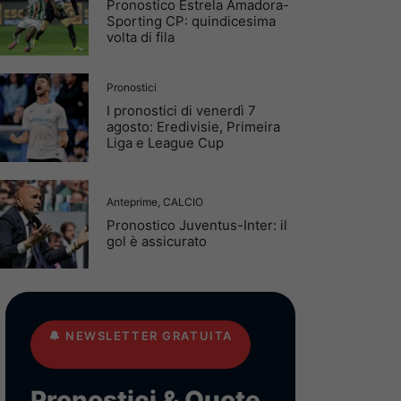
Pronostico Estrela Amadora-
Sporting CP: quindicesima
volta di fila
Pronostici
I pronostici di venerdì 7
agosto: Eredivisie, Primeira
Liga e League Cup
Anteprime
,
CALCIO
Pronostico Juventus-Inter: il
gol è assicurato
🔔
NEWSLETTER GRATUITA
Pronostici & Quote