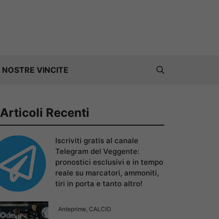
 NOSTRE VINCITE
Articoli Recenti
Iscriviti gratis al canale
Telegram del Veggente:
pronostici esclusivi e in tempo
reale su marcatori, ammoniti,
tiri in porta e tanto altro!
Anteprime
,
CALCIO