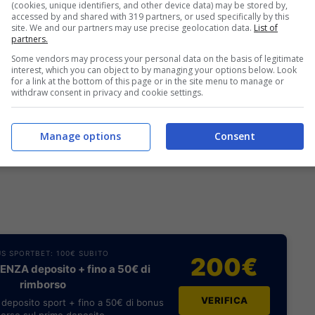
(cookies, unique identifiers, and other device data) may be stored by,
lla Premier League: con ogni probabilità sarà una
accessed by and shared with 319 partners, or used specifically by this
spettacolo, da meno di tre gol complessivi. Non
site. We and our partners may use precise geolocation data.
List of
partners.
ia il primo che il secondo tempo.
Some vendors may process your personal data on the basis of legitimate
interest, which you can object to by managing your options below. Look
i di Burnley-Wolverhampton
for a link at the bottom of this page or in the site menu to manage or
withdraw consent in privacy and cookie settings.
ki, Mee, Taylor; Brady, Westwood, Brownhill,
Manage options
Consent
ly, Coady, Saiss; Semedo, Moutinho, Neves,
S SPORTBET: 100€ SUBITO
200€
NZA deposito + fino a 50€ di
rimborso
VERIFICA
deposito sport + fino a 50€ di bonus