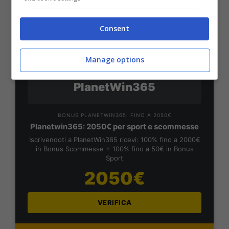
VERIFICA
Consent
Mostra Informazioni
Manage options
PlanetWin365
BONUS PLANETWIN365: FINO A 2050€
Planetwin365: 2050€ per sport e scommesse
Iscrivendoti a PlanetWin365 ricevi: 100% fino a 2000€
in Bonus Scommesse + 100% fino a 50€ in Bonus
Sport
2050€
VERIFICA