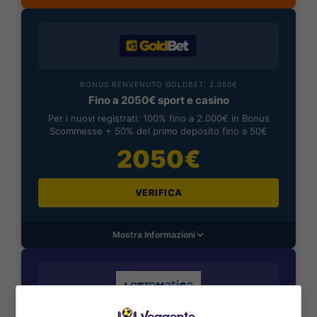
BONUS BENVENUTO GOLDBET: 2.050€
Fino a 2050€ sport e casino
Per i nuovi registrati: 100% fino a 2.000€ in Bonus
Scommesse + 50% del primo deposito fino a 50€
2050€
VERIFICA
Mostra Informazioni