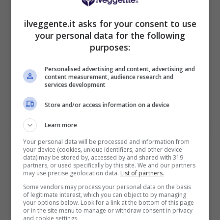
BONUS BENVENUTO LOTTOMATICA: 2050€
Fino a 2050€ bonus scommesse e sport
ilveggente.it asks for your consent to use
Per i nuovi utenti della piattaforma: 100% fino a 50€ in
your personal data for the following
Bonus Scommesse + 100% fino a 2000€ in Bonus
purposes:
Sport
2050€
Personalised advertising and content, advertising and
content measurement, audience research and
services development
VERIFICA
Store and/or access information on a device
Mostra Informazioni
Learn more
Your personal data will be processed and information from
your device (cookies, unique identifiers, and other device
SNAI
data) may be stored by, accessed by and shared with 319
partners, or used specifically by this site. We and our partners
may use precise geolocation data.
List of partners.
Bonus Benvenuto Sport: fino a 1.000€
Some vendors may process your personal data on the basis
of legitimate interest, which you can object to by managing
50% sul deposito fino a 50€
your options below. Look for a link at the bottom of this page
1000€
or in the site menu to manage or withdraw consent in privacy
and cookie settings.