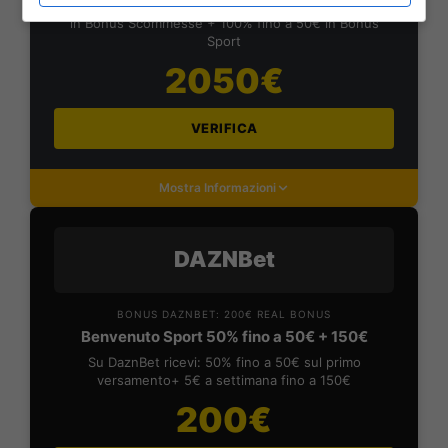
Iscrivendoti a PlanetWin365 ricevi: 100% fino a 2000€
in Bonus Scommesse + 100% fino a 50€ in Bonus
Sport
2050€
VERIFICA
Mostra Informazioni
DAZNBet
BONUS DAZNBET: 200€ REAL BONUS
Benvenuto Sport 50% fino a 50€ + 150€
Su DaznBet ricevi: 50% fino a 50€ sul primo
versamento+ 5€ a settimana fino a 150€
200€