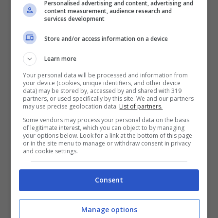
Personalised advertising and content, advertising and
content measurement, audience research and
services development
SNAI
Store and/or access information on a device
Bonus Benvenuto Sport: fino a 1.000€
Learn more
50% sul deposito fino a 50€
Your personal data will be processed and information from
1000€
your device (cookies, unique identifiers, and other device
data) may be stored by, accessed by and shared with 319
partners, or used specifically by this site. We and our partners
may use precise geolocation data.
List of partners.
VERIFICA
Some vendors may process your personal data on the basis
of legitimate interest, which you can object to by managing
your options below. Look for a link at the bottom of this page
Mostra Informazioni
or in the site menu to manage or withdraw consent in privacy
and cookie settings.
PlanetWin365
Consent
BONUS PLANETWIN365: FINO A 2050€
Planetwin365: 2050€ per sport e scommesse
Manage options