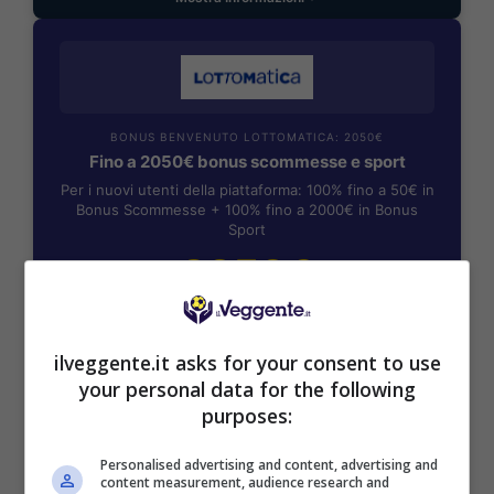
BONUS BENVENUTO LOTTOMATICA: 2050€
Fino a 2050€ bonus scommesse e sport
Per i nuovi utenti della piattaforma: 100% fino a 50€ in
Bonus Scommesse + 100% fino a 2000€ in Bonus
Sport
2050€
VERIFICA
ilveggente.it asks for your consent to use
your personal data for the following
Mostra Informazioni
purposes:
Personalised advertising and content, advertising and
SNAI
content measurement, audience research and