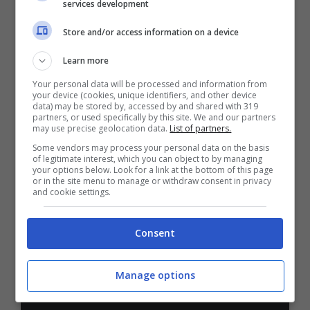
services development
Bonus Benvenuto Sport: fino a 1.000€
Store and/or access information on a device
50% sul deposito fino a 50€
Learn more
1000€
Your personal data will be processed and information from
your device (cookies, unique identifiers, and other device
data) may be stored by, accessed by and shared with 319
VERIFICA
partners, or used specifically by this site. We and our partners
may use precise geolocation data.
List of partners.
Some vendors may process your personal data on the basis
Mostra Informazioni
of legitimate interest, which you can object to by managing
your options below. Look for a link at the bottom of this page
or in the site menu to manage or withdraw consent in privacy
and cookie settings.
PlanetWin365
Consent
BONUS PLANETWIN365: FINO A 2050€
Planetwin365: 2050€ per sport e scommesse
Iscrivendoti a PlanetWin365 ricevi: 100% fino a 2000€
Manage options
in Bonus Scommesse + 100% fino a 50€ in Bonus
Sport