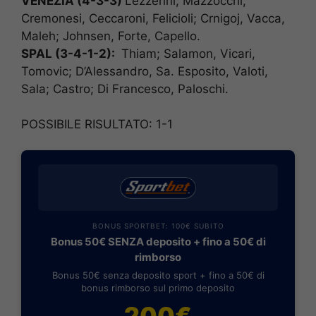
VENEZIA (4-3-3)
Lezzerini; Mazzocchi,
Cremonesi, Ceccaroni, Felicioli; Crnigoj, Vacca,
Maleh; Johnsen, Forte, Capello.
SPAL (3-4-1-2):
Thiam; Salamon, Vicari,
Tomovic; D’Alessandro, Sa. Esposito, Valoti,
Sala; Castro; Di Francesco, Paloschi.
POSSIBILE RISULTATO: 1-1
BONUS SPORTBET: 100€ SUBITO
Bonus 50€ SENZA deposito + fino a 50€ di
rimborso
Bonus 50€ senza deposito sport + fino a 50€ di
bonus rimborso sul primo deposito
200€