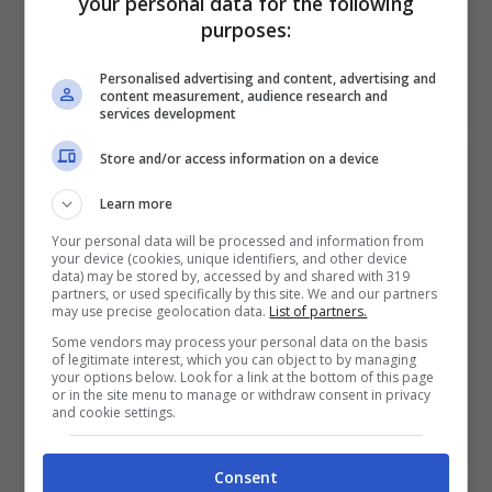
your personal data for the following
purposes:
VERIFICA
Personalised advertising and content, advertising and
content measurement, audience research and
services development
Mostra Informazioni
Store and/or access information on a device
SNAI
Learn more
Your personal data will be processed and information from
your device (cookies, unique identifiers, and other device
Bonus Benvenuto Sport: fino a 1.000€
data) may be stored by, accessed by and shared with 319
50% sul deposito fino a 50€
partners, or used specifically by this site. We and our partners
may use precise geolocation data.
List of partners.
1000€
Some vendors may process your personal data on the basis
of legitimate interest, which you can object to by managing
your options below. Look for a link at the bottom of this page
VERIFICA
or in the site menu to manage or withdraw consent in privacy
and cookie settings.
Mostra Informazioni
Consent