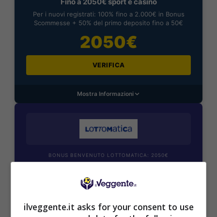
Fino a 2050€ sport e casino
Per i nuovi registrati: 100% fino a 2.000€ in Bonus
Scommesse + 50% del primo deposito fino a 50€
2050€
VERIFICA
Mostra Informazioni
BONUS BENVENUTO LOTTOMATICA: 2050€
Fino a 2050€ bonus scommesse e sport
Per i nuovi utenti della piattaforma: 100% fino a 50€ in
Bonus Scommesse + 100% fino a 2000€ in Bonus
Sport
ilveggente.it asks for your consent to use
2050€