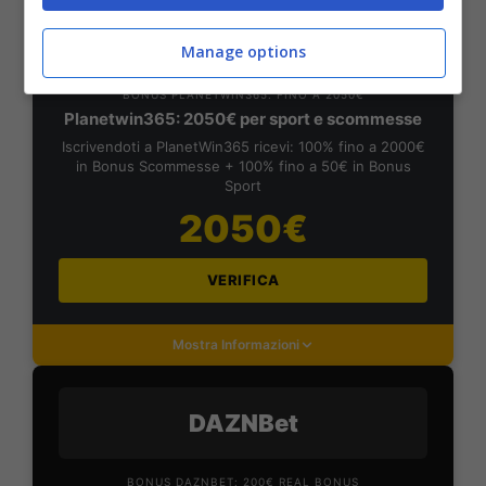
PlanetWin365
Manage options
BONUS PLANETWIN365: FINO A 2050€
Planetwin365: 2050€ per sport e scommesse
Iscrivendoti a PlanetWin365 ricevi: 100% fino a 2000€
in Bonus Scommesse + 100% fino a 50€ in Bonus
Sport
2050€
VERIFICA
Mostra Informazioni
DAZNBet
BONUS DAZNBET: 200€ REAL BONUS