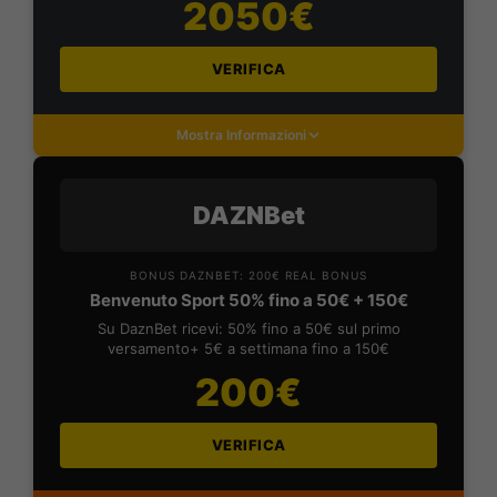
2050€
VERIFICA
Mostra Informazioni
DAZNBet
BONUS DAZNBET: 200€ REAL BONUS
Benvenuto Sport 50% fino a 50€ + 150€
Su DaznBet ricevi: 50% fino a 50€ sul primo
versamento+ 5€ a settimana fino a 150€
200€
VERIFICA