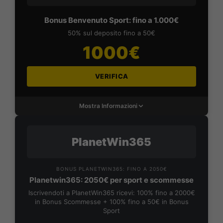
Bonus Benvenuto Sport: fino a 1.000€
50% sul deposito fino a 50€
1000€
VERIFICA
Mostra Informazioni
PlanetWin365
BONUS PLANETWIN365: FINO A 2050€
Planetwin365: 2050€ per sport e scommesse
Iscrivendoti a PlanetWin365 ricevi: 100% fino a 2000€
in Bonus Scommesse + 100% fino a 50€ in Bonus
Sport