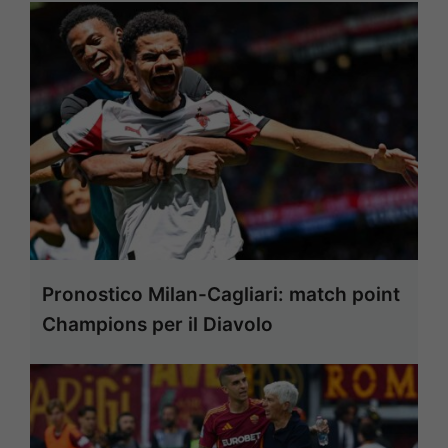
Pronostico Milan-Cagliari: match point
Champions per il Diavolo