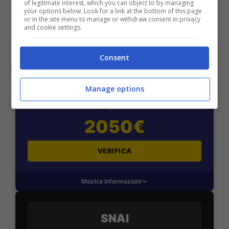
of legitimate interest, which you can object to by managing
your options below. Look for a link at the bottom of this page
or in the site menu to manage or withdraw consent in privacy
and cookie settings.
Consent
BONUS BENVENUTO LOTTOMATICA: 2050€
Fino a 2050€ bonus scommesse e sport
Manage options
Per i nuovi utenti della piattaforma: 100% fino a 50€ in
Bonus Scommesse + 100% fino a 2000€ in Bonus
Sport
2050€
VERIFICA
Mostra Informazioni
SNAI