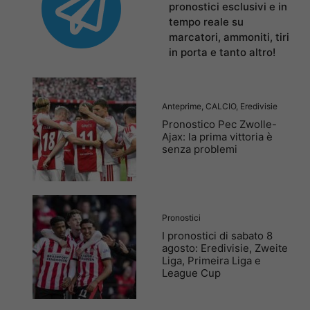
pronostici esclusivi e in
tempo reale su
marcatori, ammoniti, tiri
in porta e tanto altro!
Anteprime
,
CALCIO
,
Eredivisie
Pronostico Pec Zwolle-
Ajax: la prima vittoria è
senza problemi
Pronostici
I pronostici di sabato 8
agosto: Eredivisie, Zweite
Liga, Primeira Liga e
League Cup