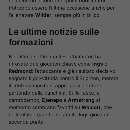
neanche un incontro nei primi dodici turni.
Potrebbe essere l’ultima occasione anche per
l’allenatore
Wilder
, sempre più in bilico.
Le ultime notizie sulle
formazioni
Nell’ultima settimana il Southampton ha
ritrovato due giocatori chiave come
Ings
e
Redmond
: l’attaccante è già risultato decisivo
segnato il gol-vittoria contro il Brighton, mentre
il centrocampista si appresta a rientrare
partendo dalla panchina. Sulle fasce, a
centrocampo,
Djenepo
e
Armstrong
al
momento sembrano favoriti su
Walcott
, che
nelle ultime gare ha sostituito Ings giocando
seconda punta.