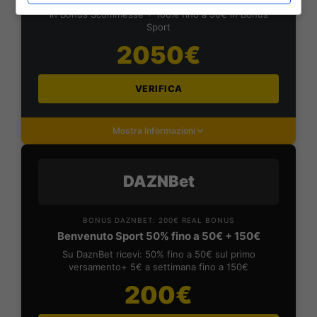
Iscrivendoti a PlanetWin365 ricevi: 100% fino a 2000€
in Bonus Scommesse + 100% fino a 50€ in Bonus
Sport
2050€
VERIFICA
Mostra Informazioni
DAZNBet
BONUS DAZNBET: 200€ REAL BONUS
Benvenuto Sport 50% fino a 50€ + 150€
Su DaznBet ricevi: 50% fino a 50€ sul primo
versamento+ 5€ a settimana fino a 150€
200€