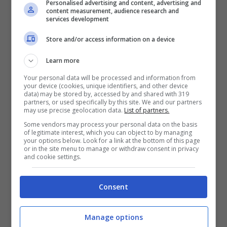
Personalised advertising and content, advertising and
content measurement, audience research and
SNAI
services development
Store and/or access information on a device
Bonus Benvenuto Sport: fino a 1.000€
Learn more
50% sul deposito fino a 50€
Your personal data will be processed and information from
1000€
your device (cookies, unique identifiers, and other device
data) may be stored by, accessed by and shared with 319
partners, or used specifically by this site. We and our partners
VERIFICA
may use precise geolocation data.
List of partners.
Some vendors may process your personal data on the basis
of legitimate interest, which you can object to by managing
Mostra Informazioni
your options below. Look for a link at the bottom of this page
or in the site menu to manage or withdraw consent in privacy
and cookie settings.
PlanetWin365
Consent
BONUS PLANETWIN365: FINO A 2050€
Planetwin365: 2050€ per sport e scommesse
Manage options