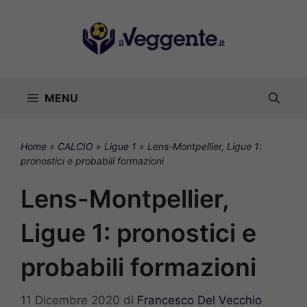
Vai
al
contenuto
MENU
Home
»
CALCIO
»
Ligue 1
»
Lens-Montpellier, Ligue 1:
pronostici e probabili formazioni
Lens-Montpellier,
Ligue 1: pronostici e
probabili formazioni
11 Dicembre 2020
di
Francesco Del Vecchio