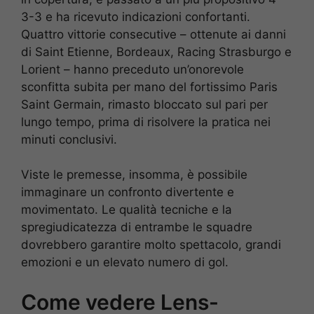
3-3 e ha ricevuto indicazioni confortanti.
Quattro vittorie consecutive – ottenute ai danni
di Saint Etienne, Bordeaux, Racing Strasburgo e
Lorient – hanno preceduto un’onorevole
sconfitta subita per mano del fortissimo Paris
Saint Germain, rimasto bloccato sul pari per
lungo tempo, prima di risolvere la pratica nei
minuti conclusivi.
Viste le premesse, insomma, è possibile
immaginare un confronto divertente e
movimentato. Le qualità tecniche e la
spregiudicatezza di entrambe le squadre
dovrebbero garantire molto spettacolo, grandi
emozioni e un elevato numero di gol.
Come vedere Lens-