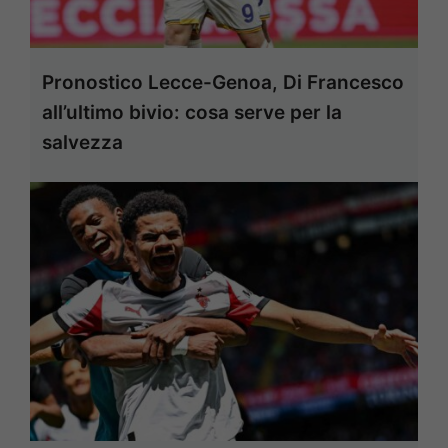
Pronostico Lecce-Genoa, Di Francesco
all’ultimo bivio: cosa serve per la
salvezza