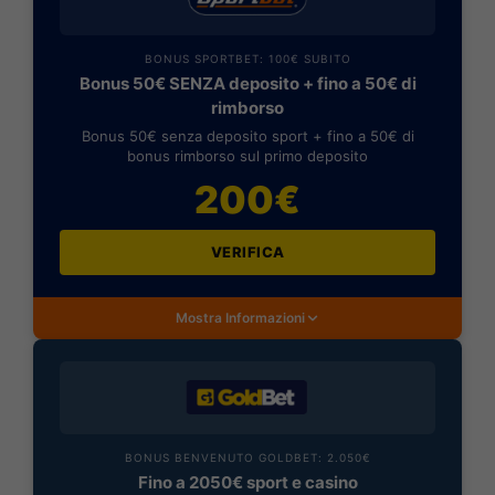
BONUS SPORTBET: 100€ SUBITO
Bonus 50€ SENZA deposito + fino a 50€ di
rimborso
Bonus 50€ senza deposito sport + fino a 50€ di
bonus rimborso sul primo deposito
200€
VERIFICA
Mostra Informazioni
BONUS BENVENUTO GOLDBET: 2.050€
Fino a 2050€ sport e casino