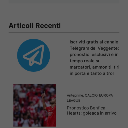
Articoli Recenti
Iscriviti gratis al canale
Telegram del Veggente:
pronostici esclusivi e in
tempo reale su
marcatori, ammoniti, tiri
in porta e tanto altro!
Anteprime
,
CALCIO
,
EUROPA
LEAGUE
Pronostico Benfica-
Hearts: goleada in arrivo