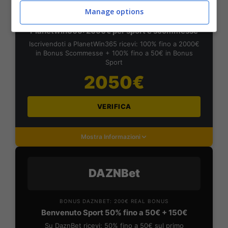
Manage options
BONUS PLANETWIN365: FINO A 2050€
Planetwin365: 2050€ per sport e scommesse
Iscrivendoti a PlanetWin365 ricevi: 100% fino a 2000€
in Bonus Scommesse + 100% fino a 50€ in Bonus
Sport
2050€
VERIFICA
Mostra Informazioni
DAZNBet
BONUS DAZNBET: 200€ REAL BONUS
Benvenuto Sport 50% fino a 50€ + 150€
Su DaznBet ricevi: 50% fino a 50€ sul primo