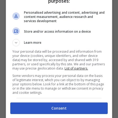
purposes:
Personalised advertising and content, advertising and
Mostra Informazioni
content measurement, audience research and
services development
Store and/or access information on a device
SNAI
Learn more
Bonus Benvenuto Sport: fino a 1.000€
Your personal data will be processed and information from
your device (cookies, unique identifiers, and other device
50% sul deposito fino a 50€
data) may be stored by, accessed by and shared with 319
1000€
partners, or used specifically by this site. We and our partners
may use precise geolocation data.
List of partners.
Some vendors may process your personal data on the basis
VERIFICA
of legitimate interest, which you can object to by managing
your options below. Look for a link at the bottom of this page
or in the site menu to manage or withdraw consent in privacy
and cookie settings.
Mostra Informazioni
Consent
PlanetWin365