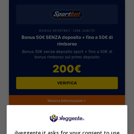
BONUS SPORTBET: 100€ SUBITO
Bonus 50€ SENZA deposito + fino a 50€ di
rimborso
Bonus 50€ senza deposito sport + fino a 50€ di
bonus rimborso sul primo deposito
200€
VERIFICA
Mostra Informazioni
ilveggente.it asks for your consent to use