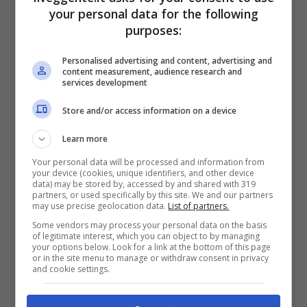
your personal data for the following
BONUS BENVENUTO GOLDBET: 2.050€
Fino a 2050€ sport e casino
purposes:
Per i nuovi registrati: 100% fino a 2.000€ in Bonus
Scommesse + 50% del primo deposito fino a 50€
Personalised advertising and content, advertising and
content measurement, audience research and
2050€
services development
Store and/or access information on a device
VERIFICA
Learn more
Mostra Informazioni
Your personal data will be processed and information from
your device (cookies, unique identifiers, and other device
data) may be stored by, accessed by and shared with 319
partners, or used specifically by this site. We and our partners
may use precise geolocation data.
List of partners.
Some vendors may process your personal data on the basis
of legitimate interest, which you can object to by managing
BONUS BENVENUTO LOTTOMATICA: 2050€
your options below. Look for a link at the bottom of this page
Fino a 2050€ bonus scommesse e sport
or in the site menu to manage or withdraw consent in privacy
and cookie settings.
Per i nuovi utenti della piattaforma: 100% fino a 50€ in
Bonus Scommesse + 100% fino a 2000€ in Bonus
Sport