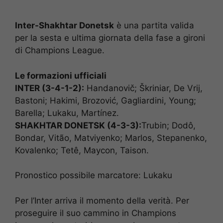
Inter-Shakhtar Donetsk
è una partita valida
per la sesta e ultima giornata della fase a gironi
di Champions League.
Le formazioni ufficiali
INTER (3-4-1-2):
Handanovič; Škriniar, De Vrij,
Bastoni; Hakimi, Brozović, Gagliardini, Young;
Barella; Lukaku, Martínez.
SHAKHTAR DONETSK (4-3-3):
Trubin; Dodô,
Bondar, Vitão, Matviyenko; Marlos, Stepanenko,
Kovalenko; Tetê, Maycon, Taison.
Pronostico possibile marcatore: Lukaku
Per l’Inter arriva il momento della verità. Per
proseguire il suo cammino in Champions