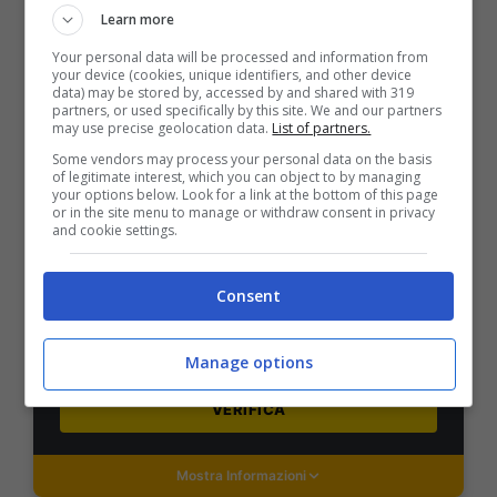
VERIFICA
Learn more
Your personal data will be processed and information from
your device (cookies, unique identifiers, and other device
Mostra Informazioni
data) may be stored by, accessed by and shared with 319
partners, or used specifically by this site. We and our partners
may use precise geolocation data.
List of partners.
PlanetWin365
Some vendors may process your personal data on the basis
of legitimate interest, which you can object to by managing
your options below. Look for a link at the bottom of this page
or in the site menu to manage or withdraw consent in privacy
BONUS PLANETWIN365: FINO A 2050€
and cookie settings.
Planetwin365: 2050€ per sport e scommesse
Iscrivendoti a PlanetWin365 ricevi: 100% fino a 2000€
in Bonus Scommesse + 100% fino a 50€ in Bonus
Consent
Sport
2050€
Manage options
VERIFICA
Mostra Informazioni