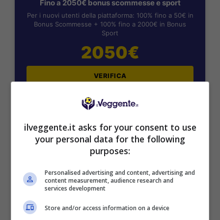
Fino a 2050€ bonus scommesse e sport
Per i nuovi utenti della piattaforma: 100% fino a 50€ in
Bonus Scommesse + 100% fino a 2000€ in Bonus
Sport
2050€
VERIFICA
Mostra Informazioni
ilveggente.it asks for your consent to use
your personal data for the following
SNAI
purposes:
Bonus Benvenuto Sport: fino a 1.000€
Personalised advertising and content, advertising and
content measurement, audience research and
50% sul deposito fino a 50€
services development
1000€
Store and/or access information on a device