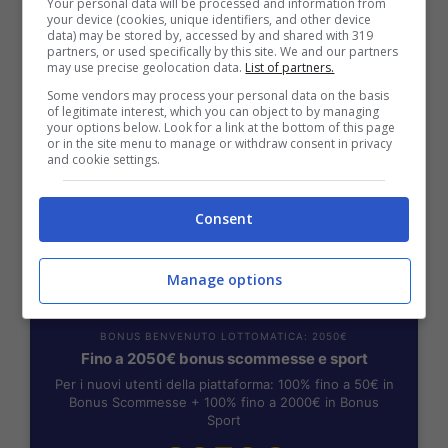
Your personal data will be processed and information from
Fino a 2050€ sport e casino
your device (cookies, unique identifiers, and other device
data) may be stored by, accessed by and shared with 319
Per i nuovi registrati: 100% fino a 2.000€ in Bonus
partners, or used specifically by this site. We and our partners
Scommesse + 50% del primo deposito fino a 50€
may use precise geolocation data.
List of partners.
2050€
Some vendors may process your personal data on the basis
of legitimate interest, which you can object to by managing
your options below. Look for a link at the bottom of this page
or in the site menu to manage or withdraw consent in privacy
VERIFICA
and cookie settings.
Mostra Informazioni
Consent
Manage options
BONUS BENVENUTO LOTTOMATICA: 2050€
Fino a 2050€ bonus scommesse e sport
Per i nuovi utenti della piattaforma: 100% fino a 50€ in
Bonus Scommesse + 100% fino a 2000€ in Bonus
Sport