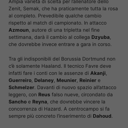
Ampia varietà di scelta per l’allenatore dello
Zenit, Semak, che ha praticamente tutta la rosa
al completo. Prevedibile qualche cambio
rispetto al match di campionato. In attacco
Azmoun
, autore di una tripletta nel fine
settimana, darà il cambio al collega
Dzyuba
,
che dovrebbe invece entrare a gara in corso.
Tra gli indisponibili del Borussia Dortmund non
c’è solamente Haaland. Il tecnico Favre deve
infatti fare i conti con le assenze di
Akanji
,
Guerreiro
,
Delaney
,
Meunier
,
Reinier
e
Schmelzer
. Davanti di nuovo spazio all’attacco
leggero, con
Reus
falso nueve, circondato da
Sancho
e
Reyna
, che dovrebbe vincere la
concorrenza di Hazard. A centrocampo si fa
sempre più concreto l’inserimento di
Dahoud
.