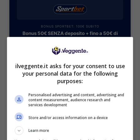
BONUS SPORTBET: 100€ SUBITO
Bonus 50€ SENZA deposito + fino a 50€ di
rimborso
Bonus 50€ senza deposito sport + fino a 50€ di
bonus rimborso sul primo deposito
200€
ilveggente.it asks for your consent to use
your personal data for the following
purposes:
VERIFICA
Personalised advertising and content, advertising and
Mostra Informazioni
content measurement, audience research and
services development
Store and/or access information on a device
Learn more
BONUS BENVENUTO GOLDBET: 2.050€