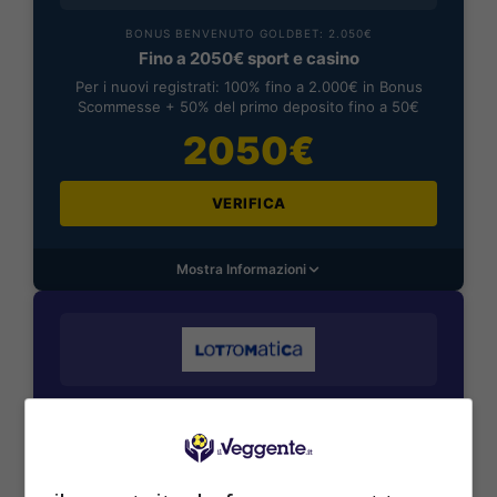
BONUS BENVENUTO GOLDBET: 2.050€
Fino a 2050€ sport e casino
Per i nuovi registrati: 100% fino a 2.000€ in Bonus
Scommesse + 50% del primo deposito fino a 50€
2050€
VERIFICA
Mostra Informazioni
BONUS BENVENUTO LOTTOMATICA: 2050€
Fino a 2050€ bonus scommesse e sport
Per i nuovi utenti della piattaforma: 100% fino a 50€ in
Bonus Scommesse + 100% fino a 2000€ in Bonus