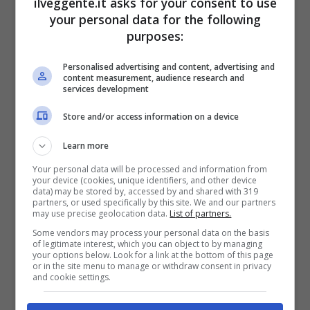
ilveggente.it asks for your consent to use
Sport
your personal data for the following
2050€
purposes:
VERIFICA
Personalised advertising and content, advertising and
content measurement, audience research and
services development
Mostra Informazioni
Store and/or access information on a device
Learn more
SNAI
Your personal data will be processed and information from
your device (cookies, unique identifiers, and other device
data) may be stored by, accessed by and shared with 319
Bonus Benvenuto Sport: fino a 1.000€
partners, or used specifically by this site. We and our partners
may use precise geolocation data.
List of partners.
50% sul deposito fino a 50€
Some vendors may process your personal data on the basis
1000€
of legitimate interest, which you can object to by managing
your options below. Look for a link at the bottom of this page
or in the site menu to manage or withdraw consent in privacy
VERIFICA
and cookie settings.