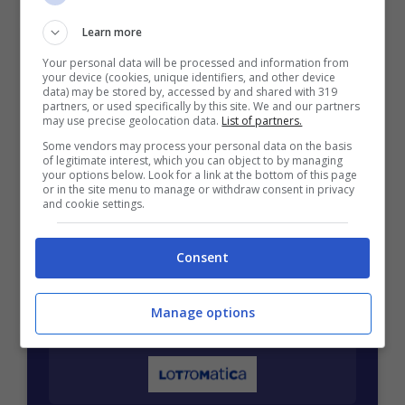
Mostra Informazioni
Learn more
Your personal data will be processed and information from
your device (cookies, unique identifiers, and other device
data) may be stored by, accessed by and shared with 319
partners, or used specifically by this site. We and our partners
BONUS BENVENUTO GOLDBET: 2.050€
may use precise geolocation data.
List of partners.
Fino a 2050€ sport e casino
Some vendors may process your personal data on the basis
Per i nuovi registrati: 100% fino a 2.000€ in Bonus
of legitimate interest, which you can object to by managing
your options below. Look for a link at the bottom of this page
Scommesse + 50% del primo deposito fino a 50€
or in the site menu to manage or withdraw consent in privacy
2050€
and cookie settings.
VERIFICA
Consent
Mostra Informazioni
Manage options