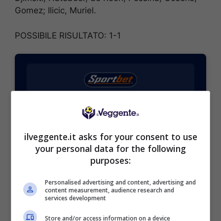
Gomez; Ilicic, Muriel.
POSSIBILE RISULTATO: 1-1
BONUS SPORTBET: 100€ SUBITO
Bonus 50€ SENZA deposito + fino a 50€ di
rimborso
ilveggente.it asks for your consent to use
Bonus 50€ senza deposito sport + fino a 50€ di
your personal data for the following
bonus rimborso sul primo deposito
purposes:
200€
Personalised advertising and content, advertising and
content measurement, audience research and
VERIFICA
services development
Store and/or access information on a device