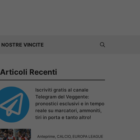
 NOSTRE VINCITE
Articoli Recenti
Iscriviti gratis al canale
Telegram del Veggente:
pronostici esclusivi e in tempo
reale su marcatori, ammoniti,
tiri in porta e tanto altro!
Anteprime
,
CALCIO
,
EUROPA LEAGUE