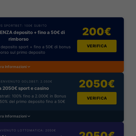
S SPORTBET: 100€ SUBITO
200€
NZA deposito + fino a 50€ di
rimborso
VERIFICA
deposito sport + fino a 50€ di bonus
orso sul primo deposito
ra Informazioni
2050€
ENVENUTO GOLDBET: 2.050€
a 2050€ sport e casino
istrati: 100% fino a 2.000€ in Bonus
VERIFICA
0% del primo deposito fino a 50€
ra Informazioni
NVENUTO LOTTOMATICA: 2050€
2050€