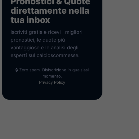
Pronostici & Quote
direttamente nella
tua inbox
Iscriviti gratis e ricevi i migliori
pronostici, le quote più
vantaggiose e le analisi degli
esperti sul calcioscommesse.
🔒 Zero spam. Disiscrizione in qualsiasi
momento.
Privacy Policy