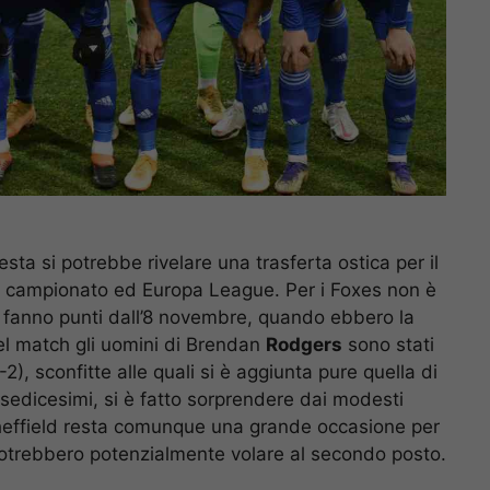
sta si potrebbe rivelare una trasferta ostica per il
a campionato ed Europa League. Per i Foxes non è
 fanno punti dall’8 novembre, quando ebbero la
l match gli uomini di Brendan
Rodgers
sono stati
2), sconfitte alle quali si è aggiunta pure quella di
i sedicesimi, si è fatto sorprendere dai modesti
Sheffield resta comunque una grande occasione per
otrebbero potenzialmente volare al secondo posto.