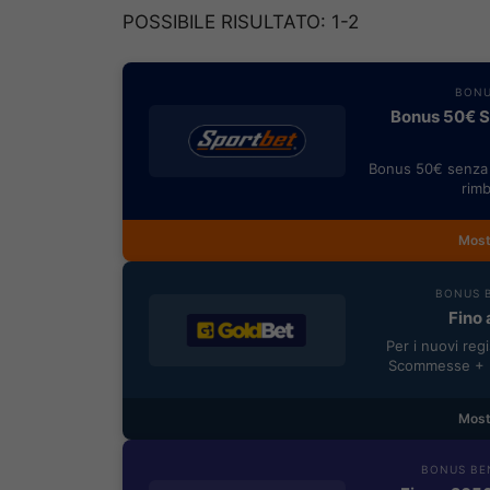
POSSIBILE RISULTATO: 1-2
BONU
Bonus 50€ SE
Bonus 50€ senza 
rimb
Most
BONUS B
Fino 
Per i nuovi reg
Scommesse + 5
Most
BONUS BE