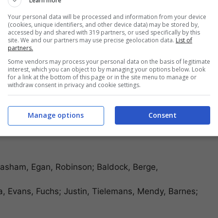
Learn more
ssa trasmissione sarà disponibile anche in diretta
Your personal data will be processed and information from your device
ispositivi mobili a disposizione degli abbonati a
(cookies, unique identifiers, and other device data) may be stored by,
accessed by and shared with 319 partners, or used specifically by this
site. We and our partners may use precise geolocation data.
List of
partners.
Some vendors may process your personal data on the basis of legitimate
interest, which you can object to by managing your options below. Look
for a link at the bottom of this page or in the site menu to manage or
ia in questa partita da almeno tre gol complessivi,
withdraw consent in privacy and cookie settings.
rebbe segnare almeno un gol.
Manage options
Consent
 di Sheffield United-
sham, Egan, Robinson; Baldock, Berge,
, Evans, Fuchs; Justin, Tielemans, Mendy, Barnes;