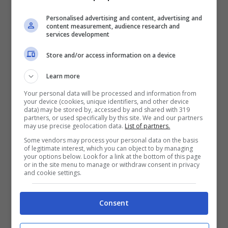
Mostra Informazioni
Personalised advertising and content, advertising and
content measurement, audience research and
services development
SNAI
Store and/or access information on a device
Learn more
Bonus Benvenuto Sport: fino a 1.000€
Your personal data will be processed and information from
50% sul deposito fino a 50€
your device (cookies, unique identifiers, and other device
data) may be stored by, accessed by and shared with 319
1000€
partners, or used specifically by this site. We and our partners
may use precise geolocation data.
List of partners.
Some vendors may process your personal data on the basis
VERIFICA
of legitimate interest, which you can object to by managing
your options below. Look for a link at the bottom of this page
or in the site menu to manage or withdraw consent in privacy
Mostra Informazioni
and cookie settings.
Consent
PlanetWin365