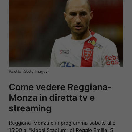
Paletta (Getty Images)
Come vedere Reggiana-
Monza in diretta tv e
streaming
Reggiana-Monza è in programma sabato alle
15:00 al “Mapei Stadium” di Reggio Emilia. Si