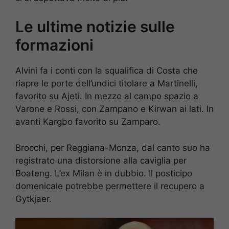
Le ultime notizie sulle
formazioni
Alvini fa i conti con la squalifica di Costa che
riapre le porte dell’undici titolare a Martinelli,
favorito su Ajeti. In mezzo al campo spazio a
Varone e Rossi, con Zampano e Kirwan ai lati. In
avanti Kargbo favorito su Zamparo.
Brocchi, per Reggiana-Monza, dal canto suo ha
registrato una distorsione alla caviglia per
Boateng. L’ex Milan è in dubbio. Il posticipo
domenicale potrebbe permettere il recupero a
Gytkjaer.