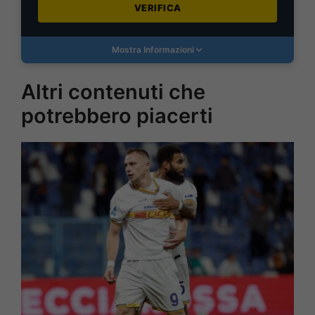
VERIFICA
Mostra Informazioni
Altri contenuti che
potrebbero piacerti