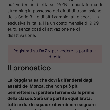
può vedere in diretta su DAZN, la piattaforma di
streaming in possesso dei diritti di trasmissione
della Serie B – e di altri campionati e sport – in
esclusiva in Italia. Ha un costo mensile di 9,99
euro, senza costi di attivazione né di
disattivazione.
Registrati su DAZN per vedere la partita in
diretta
Il pronostico
La Reggiana sa che dovrà difendersi dagli
assalti del Monza, che non può più
permettersi di perdere terreno dalle prime
della classe. Sarà una partita equilibrata:
tutte e due le squadre dovrebbero segnare