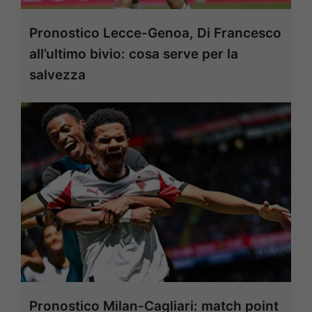
Pronostico Lecce-Genoa, Di Francesco
all’ultimo bivio: cosa serve per la
salvezza
Pronostico Milan-Cagliari: match point