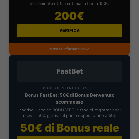
versamento+ 5€ a settimana fino a 150€
200€
VERIFICA
Mostra Informazioni
FastBet
BONUS BENVENUTO FASTBET
Bonus FastBet: 50€ di Bonus Benvenuto
scommesse
Inserisci il codice BONUSBET in fase di registrazione:
ricevi il 50% gratis sul primo deposito fino a 50€
50€ di Bonus reale