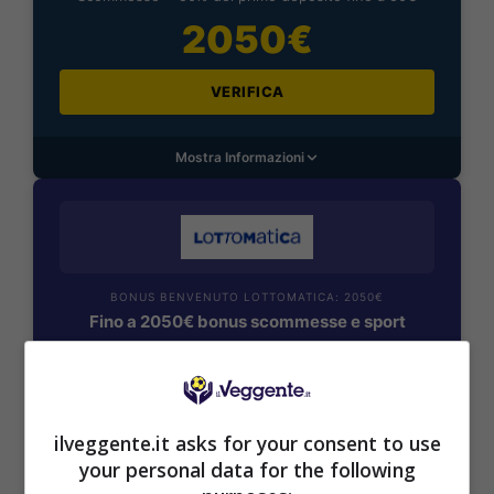
2050€
VERIFICA
Mostra Informazioni
BONUS BENVENUTO LOTTOMATICA: 2050€
Fino a 2050€ bonus scommesse e sport
Per i nuovi utenti della piattaforma: 100% fino a 50€ in
Bonus Scommesse + 100% fino a 2000€ in Bonus
Sport
2050€
ilveggente.it asks for your consent to use
your personal data for the following
VERIFICA