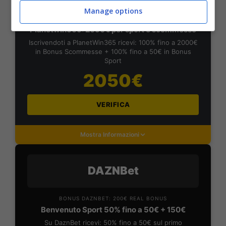
Manage options
BONUS PLANETWIN365: FINO A 2050€
Planetwin365: 2050€ per sport e scommesse
Iscrivendoti a PlanetWin365 ricevi: 100% fino a 2000€
in Bonus Scommesse + 100% fino a 50€ in Bonus
Sport
2050€
VERIFICA
Mostra Informazioni
DAZNBet
BONUS DAZNBET: 200€ REAL BONUS
Benvenuto Sport 50% fino a 50€ + 150€
Su DaznBet ricevi: 50% fino a 50€ sul primo