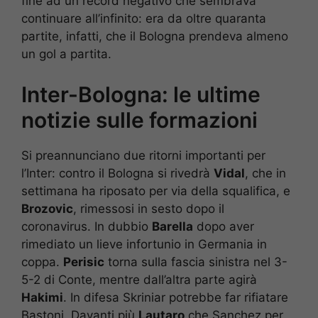
fine ad un record negativo che sembrava
continuare all’infinito: era da oltre quaranta
partite, infatti, che il Bologna prendeva almeno
un gol a partita.
Inter-Bologna: le ultime
notizie sulle formazioni
Si preannunciano due ritorni importanti per
l’Inter: contro il Bologna si rivedrà
Vidal
, che in
settimana ha riposato per via della squalifica, e
Brozovic
, rimessosi in sesto dopo il
coronavirus. In dubbio
Barella
dopo aver
rimediato un lieve infortunio in Germania in
coppa.
Perisic
torna sulla fascia sinistra nel 3-
5-2 di Conte, mentre dall’altra parte agirà
Hakimi
. In difesa Skriniar potrebbe far rifiatare
Bastoni. Davanti più
Lautaro
che Sanchez per