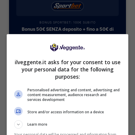
BONUS SPORTBET: 100€ SUBITO
Bonus 50€ SENZA deposito + fino a 50€ di
rimborso
Bonus 50€ senza deposito sport + fino a 50€ di
bonus rimborso sul primo deposito
200€
ilveggente.it asks for your consent to use
your personal data for the following
VERIFICA
purposes:
Personalised advertising and content, advertising and
Mostra Informazioni
content measurement, audience research and
services development
Store and/or access information on a device
Learn more
BONUS BENVENUTO GOLDBET: 2.050€
Your personal data will be processed and information from