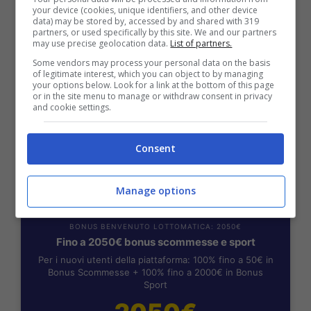
Fino a 2050€ sport e casino
your device (cookies, unique identifiers, and other device
data) may be stored by, accessed by and shared with 319
Per i nuovi registrati: 100% fino a 2.000€ in Bonus
partners, or used specifically by this site. We and our partners
Scommesse + 50% del primo deposito fino a 50€
may use precise geolocation data.
List of partners.
2050€
Some vendors may process your personal data on the basis
of legitimate interest, which you can object to by managing
your options below. Look for a link at the bottom of this page
or in the site menu to manage or withdraw consent in privacy
VERIFICA
and cookie settings.
Mostra Informazioni
Consent
Manage options
BONUS BENVENUTO LOTTOMATICA: 2050€
Fino a 2050€ bonus scommesse e sport
Per i nuovi utenti della piattaforma: 100% fino a 50€ in
Bonus Scommesse + 100% fino a 2000€ in Bonus
Sport