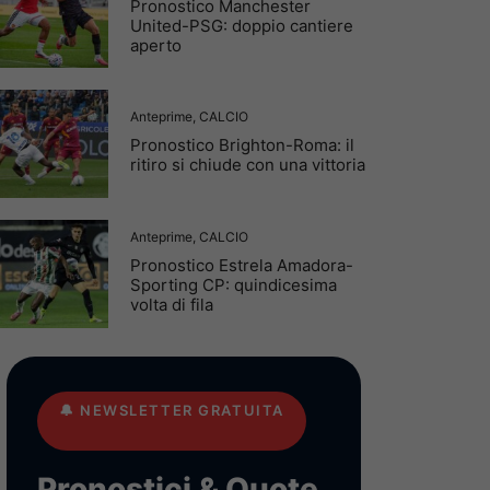
Pronostico Manchester
United-PSG: doppio cantiere
aperto
Anteprime
,
CALCIO
Pronostico Brighton-Roma: il
ritiro si chiude con una vittoria
Anteprime
,
CALCIO
Pronostico Estrela Amadora-
Sporting CP: quindicesima
volta di fila
🔔
NEWSLETTER GRATUITA
Pronostici & Quote