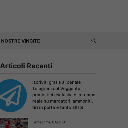
 NOSTRE VINCITE
Articoli Recenti
Iscriviti gratis al canale
Telegram del Veggente:
pronostici esclusivi e in tempo
reale su marcatori, ammoniti,
tiri in porta e tanto altro!
Anteprime
,
CALCIO