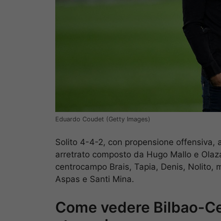
Eduardo Coudet (Getty Images)
Solito 4-4-2, con propensione offensiva,
arretrato composto da Hugo Mallo e Olaza 
centrocampo Brais, Tapia, Denis, Nolito, 
Aspas e Santi Mina.
Come vedere Bilbao-Celt