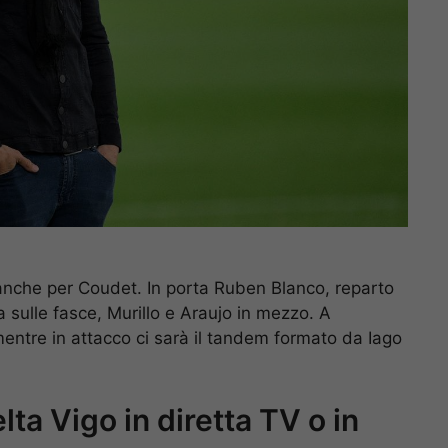
 anche per Coudet. In porta Ruben Blanco, reparto
sulle fasce, Murillo e Araujo in mezzo. A
mentre in attacco ci sarà il tandem formato da Iago
a Vigo in diretta TV o in