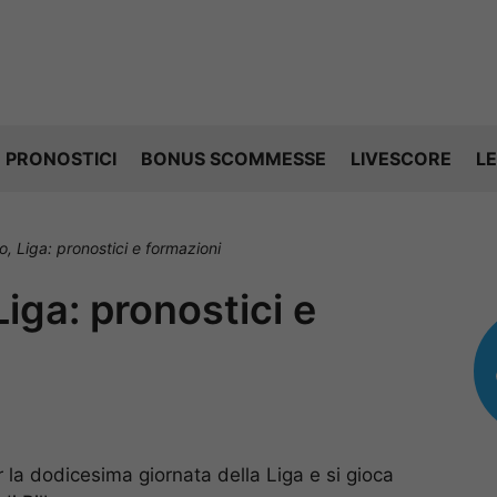
PRONOSTICI
BONUS SCOMMESSE
LIVESCORE
LE
o, Liga: pronostici e formazioni
iga: pronostici e
r la dodicesima giornata della Liga e si gioca