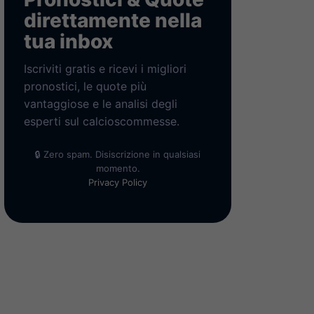
direttamente nella
tua inbox
Iscriviti gratis e ricevi i migliori
pronostici, le quote più
vantaggiose e le analisi degli
esperti sul calcioscommesse.
🔒 Zero spam. Disiscrizione in qualsiasi
momento.
Privacy Policy