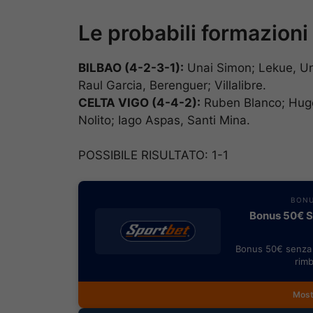
Le probabili formazioni
BILBAO (4-2-3-1):
Unai Simon; Lekue, Una
Raul Garcia, Berenguer; Villalibre.
CELTA VIGO (4-4-2):
Ruben Blanco; Hugo M
Nolito; Iago Aspas, Santi Mina.
POSSIBILE RISULTATO: 1-1
BONU
Bonus 50€ SE
Bonus 50€ senza 
rimb
Most