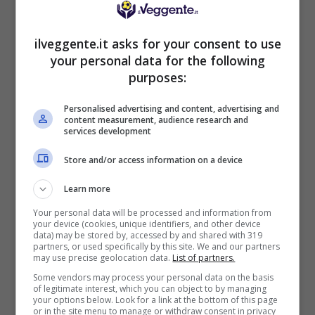
BONUS BENVENUTO LOTTOMATICA: 2050€
ilveggente.it asks for your consent to use
Fino a 2050€ bonus scommesse e sport
your personal data for the following
Per i nuovi utenti della piattaforma: 100% fino a 50€ in
Bonus Scommesse + 100% fino a 2000€ in Bonus
purposes:
Sport
2050€
Personalised advertising and content, advertising and
content measurement, audience research and
services development
VERIFICA
Store and/or access information on a device
Learn more
Mostra Informazioni
Your personal data will be processed and information from
your device (cookies, unique identifiers, and other device
data) may be stored by, accessed by and shared with 319
SNAI
partners, or used specifically by this site. We and our partners
may use precise geolocation data.
List of partners.
Some vendors may process your personal data on the basis
Bonus Benvenuto Sport: fino a 1.000€
of legitimate interest, which you can object to by managing
your options below. Look for a link at the bottom of this page
50% sul deposito fino a 50€
or in the site menu to manage or withdraw consent in privacy