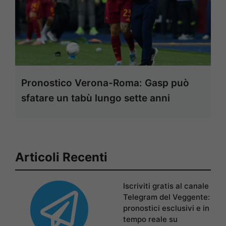
Pronostico Verona-Roma: Gasp può
sfatare un tabù lungo sette anni
Articoli Recenti
Iscriviti gratis al canale
Telegram del Veggente:
pronostici esclusivi e in
tempo reale su