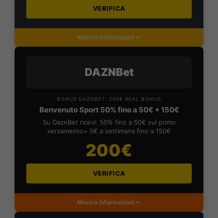
VERIFICA
Mostra Informazioni
DAZNBet
BONUS DAZNBET: 200€ REAL BONUS
Benvenuto Sport 50% fino a 50€ + 150€
Su DaznBet ricevi: 50% fino a 50€ sul primo
versamento+ 5€ a settimana fino a 150€
200€
VERIFICA
Mostra Informazioni