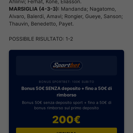
Ahlinvi; Ferhat, Koné, Eliasson.
MARSIGLIA (4-3-3):
Mandanda; Nagatomo,
Alvaro, Balerdi, Amavi; Rongier, Gueye, Sanson;
Thauvin, Benedetto, Payet.
POSSIBILE RISULTATO: 1-2
BONUS SPORTBET: 100€ SUBITO
Bonus 50€ SENZA deposito + fino a 50€ di
rimborso
Bonus 50€ senza deposito sport + fino a 50€ di
bonus rimborso sul primo deposito
200€