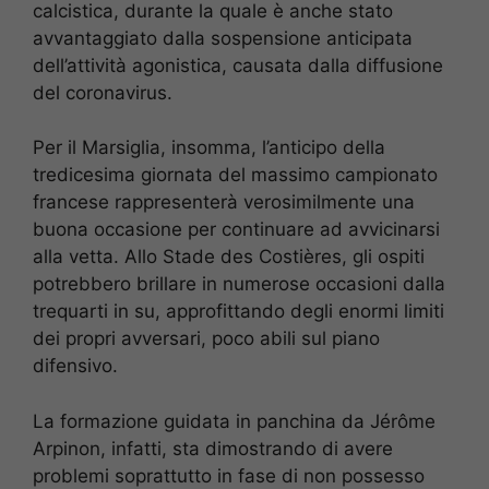
calcistica, durante la quale è anche stato
avvantaggiato dalla sospensione anticipata
dell’attività agonistica, causata dalla diffusione
del coronavirus.
Per il Marsiglia, insomma, l’anticipo della
tredicesima giornata del massimo campionato
francese rappresenterà verosimilmente una
buona occasione per continuare ad avvicinarsi
alla vetta. Allo Stade des Costières, gli ospiti
potrebbero brillare in numerose occasioni dalla
trequarti in su, approfittando degli enormi limiti
dei propri avversari, poco abili sul piano
difensivo.
La formazione guidata in panchina da Jérôme
Arpinon, infatti, sta dimostrando di avere
problemi soprattutto in fase di non possesso