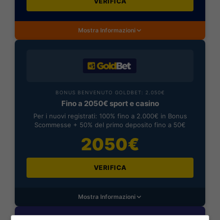
VERIFICA
Mostra Informazioni
BONUS BENVENUTO GOLDBET: 2.050€
Fino a 2050€ sport e casino
Per i nuovi registrati: 100% fino a 2.000€ in Bonus
Scommesse + 50% del primo deposito fino a 50€
2050€
VERIFICA
Mostra Informazioni