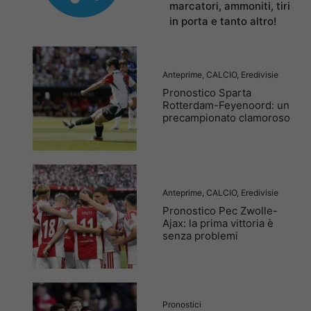
marcatori, ammoniti, tiri
in porta e tanto altro!
Anteprime
,
CALCIO
,
Eredivisie
Pronostico Sparta
Rotterdam-Feyenoord: un
precampionato clamoroso
Anteprime
,
CALCIO
,
Eredivisie
Pronostico Pec Zwolle-
Ajax: la prima vittoria è
senza problemi
Pronostici