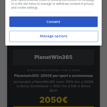
or in the site menu to manage or withdraw consent in privacy
50% sul deposito fino a 50€
and cookie settings.
1000€
Consent
VERIFICA
Manage options
Mostra Informazioni
PlanetWin365
BONUS PLANETWIN365: FINO A 2050€
Planetwin365: 2050€ per sport e scommesse
Iscrivendoti a PlanetWin365 ricevi: 100% fino a 2000€
in Bonus Scommesse + 100% fino a 50€ in Bonus
Sport
2050€