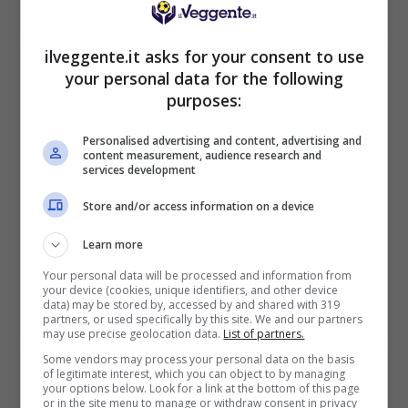
Mostra Informazioni
ilveggente.it asks for your consent to use
your personal data for the following
purposes:
BONUS BENVENUTO GOLDBET: 2.050€
Personalised advertising and content, advertising and
Fino a 2050€ sport e casino
content measurement, audience research and
services development
Per i nuovi registrati: 100% fino a 2.000€ in Bonus
Scommesse + 50% del primo deposito fino a 50€
Store and/or access information on a device
2050€
Learn more
VERIFICA
Your personal data will be processed and information from
your device (cookies, unique identifiers, and other device
data) may be stored by, accessed by and shared with 319
partners, or used specifically by this site. We and our partners
Mostra Informazioni
may use precise geolocation data.
List of partners.
Some vendors may process your personal data on the basis
of legitimate interest, which you can object to by managing
your options below. Look for a link at the bottom of this page
or in the site menu to manage or withdraw consent in privacy