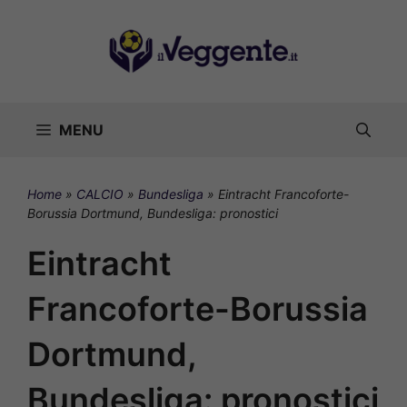
Vai
al
contenuto
MENU
Home
»
CALCIO
»
Bundesliga
»
Eintracht Francoforte-
Borussia Dortmund, Bundesliga: pronostici
Eintracht
Francoforte-Borussia
Dortmund,
Bundesliga: pronostici