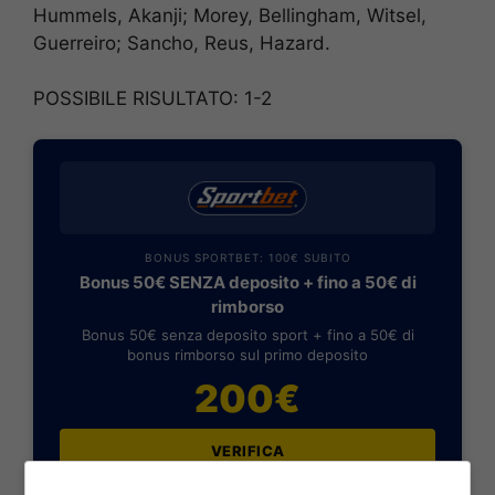
Hummels, Akanji; Morey, Bellingham, Witsel,
Guerreiro; Sancho, Reus, Hazard.
POSSIBILE RISULTATO: 1-2
BONUS SPORTBET: 100€ SUBITO
Bonus 50€ SENZA deposito + fino a 50€ di
rimborso
Bonus 50€ senza deposito sport + fino a 50€ di
bonus rimborso sul primo deposito
200€
VERIFICA