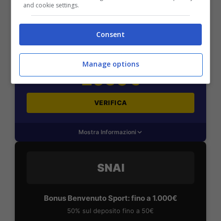
and cookie settings.
BONUS BENVENUTO LOTTOMATICA: 2050€
Fino a 2050€ bonus scommesse e sport
Consent
Per i nuovi utenti della piattaforma: 100% fino a 50€ in
Bonus Scommesse + 100% fino a 2000€ in Bonus
Sport
Manage options
2050€
VERIFICA
Mostra Informazioni
SNAI
Bonus Benvenuto Sport: fino a 1.000€
50% sul deposito fino a 50€