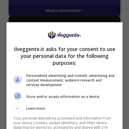
Mostra Informazioni
SNAI
ilveggente.it asks for your consent to use
Bonus Benvenuto Sport: fino a 1.000€
your personal data for the following
50% sul deposito fino a 50€
purposes:
1000€
Personalised advertising and content, advertising and
content measurement, audience research and
VERIFICA
services development
Store and/or access information on a device
Mostra Informazioni
Learn more
PlanetWin365
Your personal data will be processed and information from
your device (cookies, unique identifiers, and other device
data) may be stored by, accessed by and shared with 319