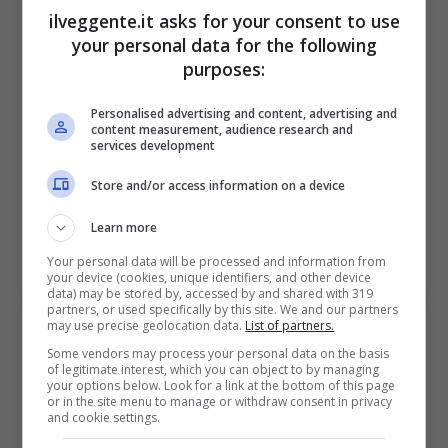
ilveggente.it asks for your consent to use
your personal data for the following
purposes:
BONUS BENVENUTO GOLDBET: 2.050€
Fino a 2050€ sport e casino
Per i nuovi registrati: 100% fino a 2.000€ in Bonus
Personalised advertising and content, advertising and
content measurement, audience research and
Scommesse + 50% del primo deposito fino a 50€
services development
2050€
Store and/or access information on a device
VERIFICA
Learn more
Your personal data will be processed and information from
your device (cookies, unique identifiers, and other device
Mostra Informazioni
data) may be stored by, accessed by and shared with 319
partners, or used specifically by this site. We and our partners
may use precise geolocation data.
List of partners.
Some vendors may process your personal data on the basis
of legitimate interest, which you can object to by managing
your options below. Look for a link at the bottom of this page
or in the site menu to manage or withdraw consent in privacy
BONUS BENVENUTO LOTTOMATICA: 2050€
and cookie settings.
Fino a 2050€ bonus scommesse e sport