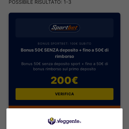
POSSIBILE RISULTATO: 1-3
BONUS SPORTBET: 100€ SUBITO
Bonus 50€ SENZA deposito + fino a 50€ di
rimborso
Bonus 50€ senza deposito sport + fino a 50€ di
bonus rimborso sul primo deposito
200€
VERIFICA
Mostra Informazioni